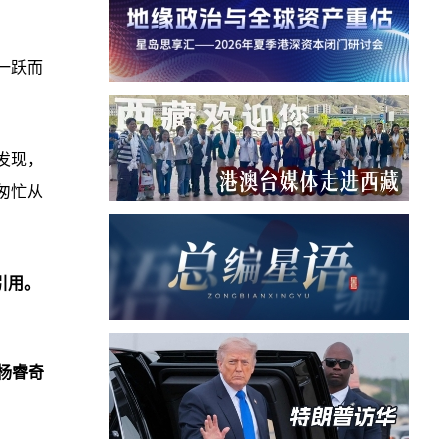
一跃而
发现，
匆忙从
引用。
杨睿奇