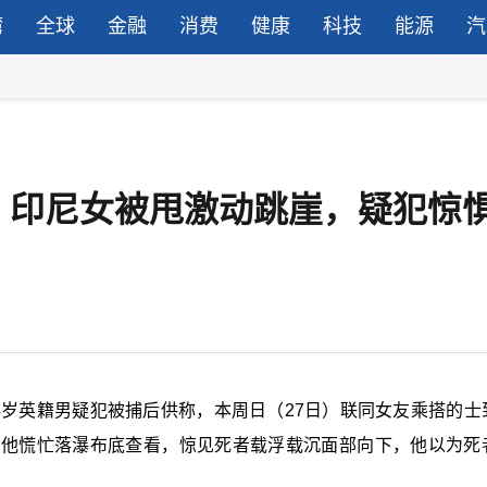
湾
全球
金融
消费
健康
科技
能源
汽
：印尼女被甩激动跳崖，疑犯惊
4岁英籍男疑犯被捕后供称，本周日（27日）联同女友乘搭的士
，他慌忙落瀑布底查看，惊见死者载浮载沉面部向下，他以为死