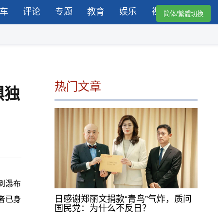
车
评论
专题
教育
娱乐
视频
简体/繁體切換
热门文章
惧独
到瀑布
日感谢郑丽文捐款“青鸟”气炸，质问
者已身
国民党：为什么不反日？