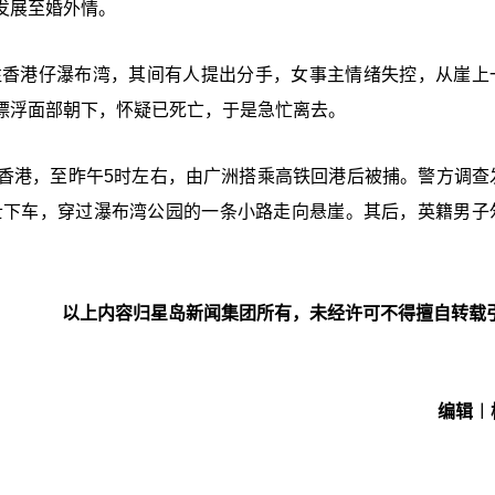
发展至婚外情。
往香港仔瀑布湾，其间有人提出分手，女事主情绪失控，从崖上
漂浮面部朝下，怀疑已死亡，于是急忙离去。
香港，至昨午5时左右，由广洲搭乘高铁回港后被捕。警方调查
的士下车，穿过瀑布湾公园的一条小路走向悬崖。其后，英籍男子
以上内容归星岛新闻集团所有，未经许可不得擅自转载
编辑︱