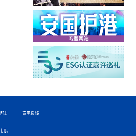
矩阵
意见反馈
引用。
返回顶部