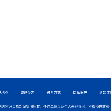
站地图
诚聘英才
联系方式
隐私保护
新媒体
站内容归星岛新闻集团所有，任何单位以及个人未经许可，不得擅自转载