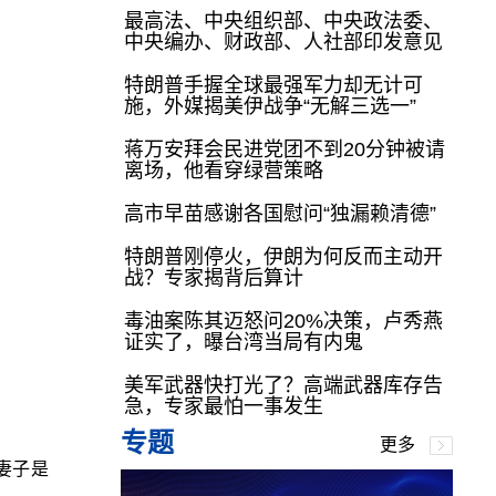
最高法、中央组织部、中央政法委、
中央编办、财政部、人社部印发意见
特朗普手握全球最强军力却无计可
施，外媒揭美伊战争“无解三选一”
蒋万安拜会民进党团不到20分钟被请
离场，他看穿绿营策略
高市早苗感谢各国慰问“独漏赖清德”
特朗普刚停火，伊朗为何反而主动开
战？专家揭背后算计
毒油案陈其迈怒问20%决策，卢秀燕
证实了，曝台湾当局有内鬼
美军武器快打光了？高端武器库存告
急，专家最怕一事发生
专题
更多
妻子是