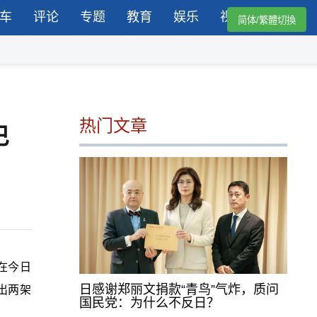
车
评论
专题
教育
娱乐
视频
简体/繁體切換
热门文章
巴
在今日
日感谢郑丽文捐款“青鸟”气炸，质问
出两架
国民党：为什么不反日？