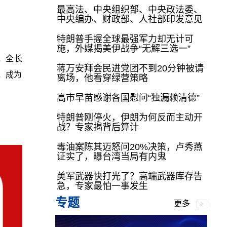
最高法、中央组织部、中央政法委、
中央编办、财政部、人社部印发意见
特朗普手握全球最强军力却无计可
施，外媒揭美伊战争“无解三选一”
，全长
蒋万安拜会民进党团不到20分钟被请
，成为
离场，他看穿绿营策略
高市早苗感谢各国慰问“独漏赖清德”
特朗普刚停火，伊朗为何反而主动开
战？专家揭背后算计
毒油案陈其迈怒问20%决策，卢秀燕
证实了，曝台湾当局有内鬼
美军武器快打光了？高端武器库存告
急，专家最怕一事发生
专题
更多