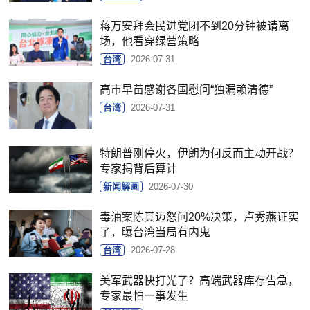
蒋万安拜会民进党团不到20分钟被请离
场，他看穿绿营策略
台湾
2026-07-31
高市早苗感谢各国慰问“独漏赖清德”
台湾
2026-07-31
特朗普刚停火，伊朗为何反而主动开战？
专家揭背后算计
新闻解画
2026-07-30
毒油案陈其迈怒问20%决策，卢秀燕证实
了，曝台湾当局有内鬼
台湾
2026-07-28
美军武器快打光了？高端武器库存告急，
专家最怕一事发生