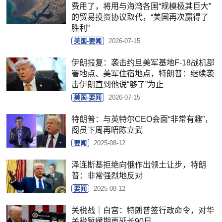
费用了，将用与海湾各国“规模极其巨大”
的贸易投资协议取代，“美国再次赢得了
胜利”
美国-要闻
2026-07-15
伊朗报复：袭击约旦美军基地F-18战机部
署地点、美军住宿地点，特朗普：继续袭
击伊朗直到他说“够了”为止
美国-要闻
2026-07-15
特朗普：与英特尔CEO会面“非常有趣”，
阁员下周再晤陈立武
要闻
2025-08-12
泽连斯基拒绝向俄作出领土让步，特朗
普：非常强烈地反对
要闻
2025-08-12
关税战｜白宫：特朗普签行政命令，对华
关税暂缓期再延长90日