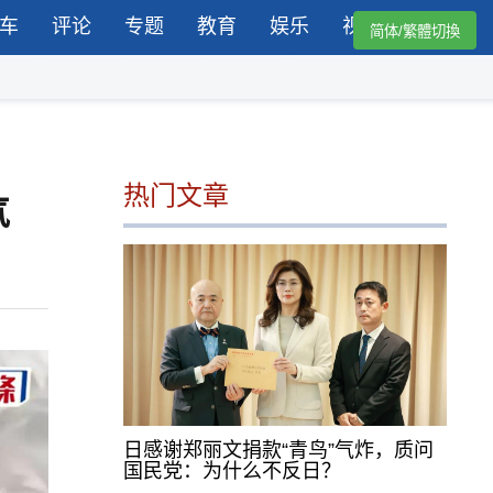
车
评论
专题
教育
娱乐
视频
简体/繁體切換
热门文章
气
日感谢郑丽文捐款“青鸟”气炸，质问
国民党：为什么不反日？