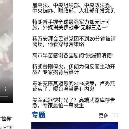
最高法、中央组织部、中央政法委、
中央编办、财政部、人社部印发意见
特朗普手握全球最强军力却无计可
施，外媒揭美伊战争“无解三选一”
蒋万安拜会民进党团不到20分钟被请
离场，他看穿绿营策略
高市早苗感谢各国慰问“独漏赖清德”
特朗普刚停火，伊朗为何反而主动开
战？专家揭背后算计
毒油案陈其迈怒问20%决策，卢秀燕
证实了，曝台湾当局有内鬼
美军武器快打光了？高端武器库存告
急，专家最怕一事发生
专题
更多
撞样”
上“下