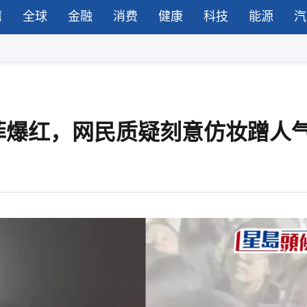
湾
全球
金融
消费
健康
科技
能源
汽
菲爆红，网民质疑刻意仿妆蹭人