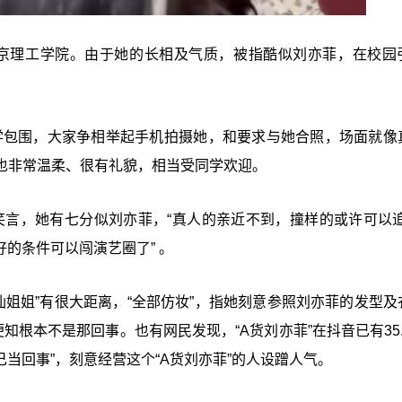
燕京理工学院。由于她的长相及气质，被指酷似刘亦菲，在校园
同学包围，大家争相举起手机拍摄她，和要求与她合照，场面就像
也非常温柔、很有礼貌，相当受同学欢迎。
笑言，她有七分似刘亦菲，“真人的亲近不到，撞样的或许可以追
好的条件可以闯演艺圈了” 。
仙姐姐”有很大距离，“全部仿妆”，指她刻意参照刘亦菲的发型及
知根本不是那回事。也有网民发现，“A货刘亦菲”在抖音已有35.
己当回事”，刻意经营这个“A货刘亦菲”的人设蹭人气。