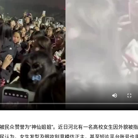
民众赞誉为“神仙姐姐”。近日河北有一名高校女生因外貌被指“
民认为，女生发型及眼妆刻意模仿正主，甚至短片平台账号也用