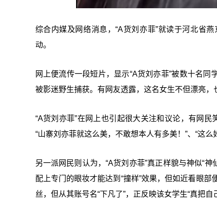
综合内媒及网络消息，“A货刘亦菲”就读于河北省
动。
网上便流传一段短片，显示“A货刘亦菲”被数十名
被影迷野生捕获。有网友透露，这名女生不但漂亮，
“A货刘亦菲”在网上也引起很大关注和议论，有网民
“山寨刘亦菲就这么美，不敢想本人有多美！”、“这么
另一派网民则认为，“A货刘亦菲”真正样貌与神似“神
配上专门的眼妆才能达到“撞样”效果，但如近看眼部便
丝，但从其账号名“下凡了”，正反映该女学生“真把自