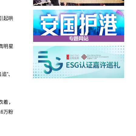
引起哄
真明星
追”、
衣着，
6万粉