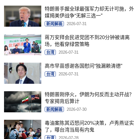
特朗普手握全球最强军力却无计可施，外
媒揭美伊战争“无解三选一”
新闻解画
2026-07-31
蒋万安拜会民进党团不到20分钟被请离
场，他看穿绿营策略
台湾
2026-07-31
高市早苗感谢各国慰问“独漏赖清德”
台湾
2026-07-31
特朗普刚停火，伊朗为何反而主动开战？
专家揭背后算计
新闻解画
2026-07-30
毒油案陈其迈怒问20%决策，卢秀燕证实
了，曝台湾当局有内鬼
台湾
2026-07-28