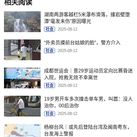
相关阅读
湖南两游客越栏5米瀑布滑落，撞岩壁堕
潭“毫发未伤”原因曝光
社会
2025-08-12
“外卖员摸前台姑娘的脸”，警方介入
社会
2025-08-12
成都世运会｜意29岁运动员定向比赛昏迷
入院，抢救无效不幸离世
社会
2025-08-12
19岁男开车多次撞击单车男，叫嚣：没人
治你，00后治你
社会
2025-08-12
杨柳台风｜或先后登陆台湾及闽南粤东，
台发海上警报