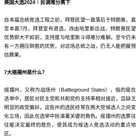
美国大选2024︱民调难分高下
自本届总统竞选工程之初，拜登民望一直落后于特朗普，直
至本直7月，拜登宣布退选，改由哈里斯出战，特朗普民望
优势即大不如前，支持度与哈里斯斗得难分难解。至今仍未
有一方拥压倒胜的优势，对这场总统之战，仍无人能把握预
估赛果。
7大摇摆州是什么？
摇摆州，又称为战场州（Battleground States），指的是在
选举中，居民对民主党和共和党的支持率相对接近，且缺乏
明显的政党偏好。这些州的选民经常在两大党候选人之间变
化立场，因此在选举中扮演著关键的角色。摇摆州的选票往
往能决定最终的胜负，使其成为候选人竞选活动的重点地
区。