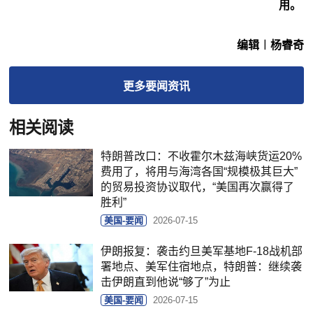
用。
编辑︱杨睿奇
更多
要闻
资讯
相关阅读
特朗普改口：不收霍尔木兹海峡货运20%
费用了，将用与海湾各国“规模极其巨大”
的贸易投资协议取代，“美国再次赢得了
胜利”
美国-要闻
2026-07-15
伊朗报复：袭击约旦美军基地F-18战机部
署地点、美军住宿地点，特朗普：继续袭
击伊朗直到他说“够了”为止
美国-要闻
2026-07-15