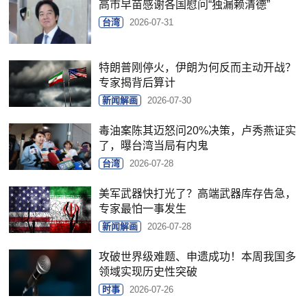
高市早苗感谢各国慰问“独漏赖清德”
台湾
2026-07-31
特朗普刚停火，伊朗为何反而主动开战？
专家揭背后算计
新闻解画
2026-07-30
毒油案陈其迈怒问20%决策，卢秀燕证实
了，曝台湾当局有内鬼
台湾
2026-07-28
美军武器快打光了？高端武器库存告急，
专家最怕一事发生
新闻解画
2026-07-28
攻破世界级难题、申遗成功！本周我国多
领域实现历史性突破
时事
2026-07-26