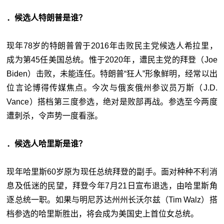
．候选人特朗普是谁？
现年78岁的特朗普曾于2016年击败民主党候选人希拉里，
成为第45任美国总统。惟于2020年，遭民主党的拜登（Joe
Biden）击败，未能连任。特朗普“狂人”形象鲜明，经常以出
位言论博得传媒焦点。今次与俄亥俄州参议员万斯（J.D.
Vance）搭档第三度参选，绝对是败部再战。参选至今两度
遭刺杀，令声势一度看涨。
．候选人哈里斯是谁？
现年哈里斯60岁原为现任总统拜登的副手。面对种种不利消
息及低迷的民望，拜登今年7月21日宣布退选，由哈里斯角
逐总统一职。如果与明尼苏达州州长沃尔兹（Tim Walz）搭
档参选的哈里斯胜出，将会成为美国史上首位女总统。