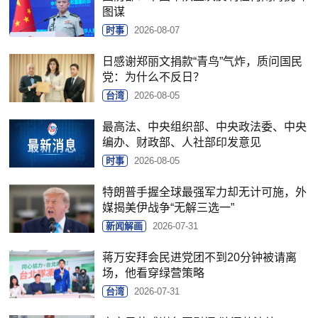
图谋
时事
2026-08-07
日感谢郑丽文捐款“青鸟”气炸，质问国民
党：为什么不反日？
台湾
2026-08-05
最高法、中央组织部、中央政法委、中央
编办、财政部、人社部印发意见
时事
2026-08-05
特朗普手握全球最强军力却无计可施，外
媒揭美伊战争“无解三选一”
新闻解画
2026-07-31
蒋万安拜会民进党团不到20分钟被请离
场，他看穿绿营策略
台湾
2026-07-31