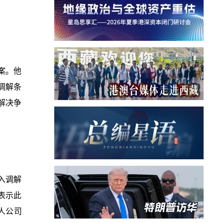
案。他
调解条
解决争
入调解
表示此
人公司