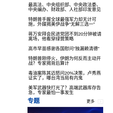
最高法、中央组织部、中央政法委、
中央编办、财政部、人社部印发意见
特朗普手握全球最强军力却无计可
施，外媒揭美伊战争“无解三选一”
蒋万安拜会民进党团不到20分钟被请
离场，他看穿绿营策略
高市早苗感谢各国慰问“独漏赖清德”
特朗普刚停火，伊朗为何反而主动开
战？专家揭背后算计
毒油案陈其迈怒问20%决策，卢秀燕
证实了，曝台湾当局有内鬼
美军武器快打光了？高端武器库存告
急，专家最怕一事发生
专题
更多