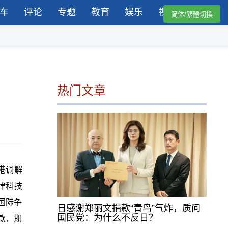
车
评论
专题
教育
娱乐
视频
简体/繁體切換
热门文章
港调解
律科技
国际争
日感谢郑丽文捐款“青鸟”气炸，质问
国民党：为什么不反日？
款，期