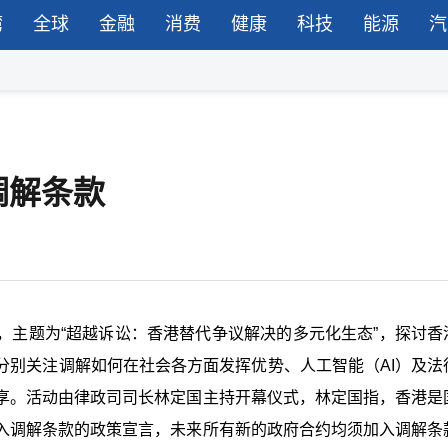
湾
全球
金融
消费
健康
科技
能源
汽
调解条款
，主题为“超越诉讼：香港替代争议解决的多元化生态”，探讨香
分别关注调解如何在社会各方面发挥优势、人工智能（AI）及法
享。活动由律政司司长林定国主持开幕仪式，林定国指，香港是
入调解条款的政策宣言，未来所有新的政府合约均须加入调解条