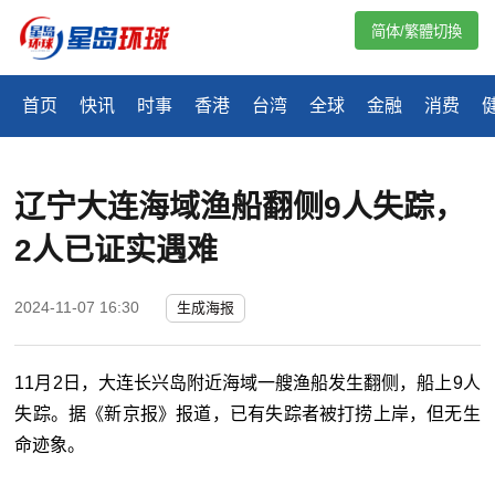
简体/繁體切換
首页
快讯
时事
香港
台湾
全球
金融
消费
辽宁大连海域渔船翻侧9人失踪，
2人已证实遇难
2024-11-07 16:30
生成海报
11月2日，大连长兴岛附近海域一艘渔船发生翻侧，船上9人
失踪。据《新京报》报道，已有失踪者被打捞上岸，但无生
命迹象。