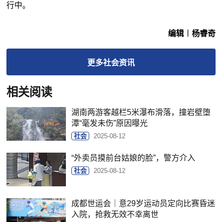
行中。
编辑︱杨睿奇
更多
社会
资讯
相关阅读
湖南两游客越栏5米瀑布滑落，撞岩壁堕
潭“毫发未伤”原因曝光
社会
2025-08-12
“外卖员摸前台姑娘的脸”，警方介入
社会
2025-08-12
成都世运会｜意29岁运动员定向比赛昏迷
入院，抢救无效不幸离世