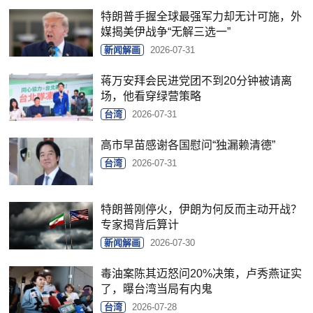
特朗普手握全球最强军力却无计可施，外
媒揭美伊战争“无解三选一”
新闻解画
2026-07-31
蒋万安拜会民进党团不到20分钟被请离
场，他看穿绿营策略
台湾
2026-07-31
高市早苗感谢各国慰问“独漏赖清德”
台湾
2026-07-31
特朗普刚停火，伊朗为何反而主动开战？
专家揭背后算计
新闻解画
2026-07-30
毒油案陈其迈怒问20%决策，卢秀燕证实
了，曝台湾当局有内鬼
台湾
2026-07-28