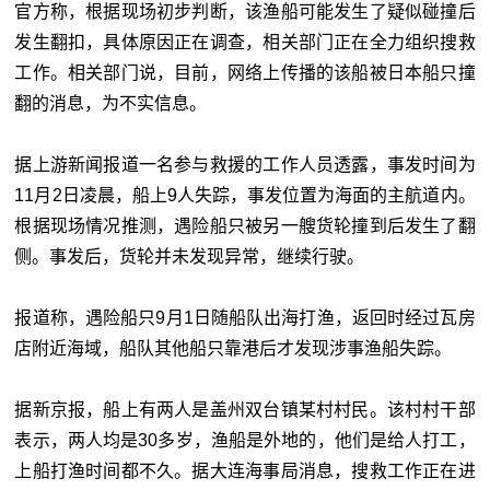
官方称，根据现场初步判断，该渔船可能发生了疑似碰撞后
发生翻扣，具体原因正在调查，相关部门正在全力组织搜救
工作。相关部门说，目前，网络上传播的该船被日本船只撞
翻的消息，为不实信息。
据上游新闻报道一名参与救援的工作人员透露，事发时间为
11月2日凌晨，船上9人失踪，事发位置为海面的主航道内。
根据现场情况推测，遇险船只被另一艘货轮撞到后发生了翻
侧。事发后，货轮并未发现异常，继续行驶。
报道称，遇险船只9月1日随船队出海打渔，返回时经过瓦房
店附近海域，船队其他船只靠港后才发现涉事渔船失踪。
据新京报，船上有两人是盖州双台镇某村村民。该村村干部
表示，两人均是30多岁，渔船是外地的，他们是给人打工，
上船打渔时间都不久。据大连海事局消息，搜救工作正在进