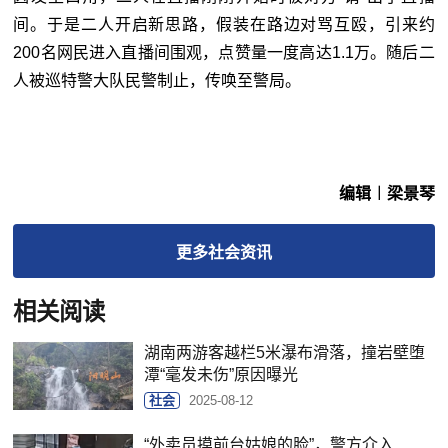
间。于是二人开启新思路，假装在路边对骂互殴，引来约
200名网民进入直播间围观，点赞量一度高达1.1万。随后二
人被巡特警大队民警制止，传唤至警局。
编辑︱梁景琴
更多
社会
资讯
相关阅读
湖南两游客越栏5米瀑布滑落，撞岩壁堕
潭“毫发未伤”原因曝光
社会
2025-08-12
“外卖员摸前台姑娘的脸”，警方介入