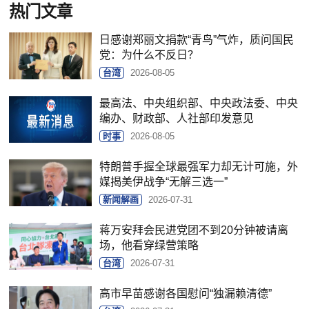
热门文章
日感谢郑丽文捐款“青鸟”气炸，质问国民
党：为什么不反日？
台湾
2026-08-05
最高法、中央组织部、中央政法委、中央
编办、财政部、人社部印发意见
时事
2026-08-05
特朗普手握全球最强军力却无计可施，外
媒揭美伊战争“无解三选一”
新闻解画
2026-07-31
蒋万安拜会民进党团不到20分钟被请离
场，他看穿绿营策略
台湾
2026-07-31
高市早苗感谢各国慰问“独漏赖清德”