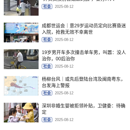
社会
2025-08-12
成都世运会｜意29岁运动员定向比赛昏迷
入院，抢救无效不幸离世
社会
2025-08-12
19岁男开车多次撞击单车男，叫嚣：没人
治你，00后治你
社会
2025-08-12
杨柳台风｜或先后登陆台湾及闽南粤东，
台发海上警报
社会
2025-08-12
深圳非婚生婴被拒领补贴，卫健委：待确
定
社会
2025-08-12