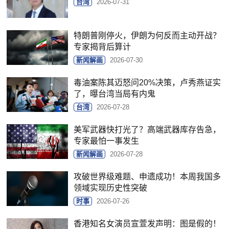
台湾
2026-07-31
特朗普刚停火，伊朗为何反而主动开战？
专家揭背后算计
新闻解画
2026-07-30
毒油案陈其迈怒问20%决策，卢秀燕证实
了，曝台湾当局有内鬼
台湾
2026-07-28
美军武器快打光了？高端武器库存告急，
专家最怕一事发生
新闻解画
2026-07-28
攻破世界级难题、申遗成功！本周我国多
领域实现历史性突破
时事
2026-07-26
香港知名女演员宣萱发声明：图是假的！