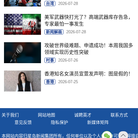
台湾
2026-07-28
美军武器快打光了？高端武器库存告急，
专家最怕一事发生
新闻解画
2026-07-28
攻破世界级难题、申遗成功！本周我国多
领域实现历史性突破
时事
2026-07-26
香港知名女演员宣萱发声明：图是假的！
香港
2026-07-25
关于我们
网站地图
诚聘英才
联系方式
意见反馈
隐私保护
新媒体矩阵
本网站内容归星岛新闻集团所有，任何单位以及个人未经许可，不得擅