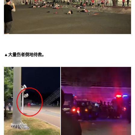
▲大量伤者倒地待救。