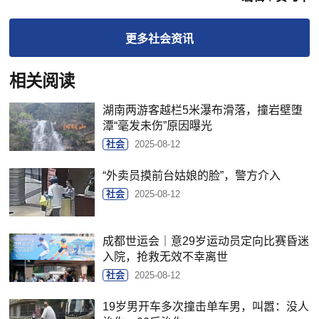
更多
社会
资讯
相关阅读
湖南两游客越栏5米瀑布滑落，撞岩壁堕
潭“毫发未伤”原因曝光
社会
2025-08-12
“外卖员摸前台姑娘的脸”，警方介入
社会
2025-08-12
成都世运会｜意29岁运动员定向比赛昏迷
入院，抢救无效不幸离世
社会
2025-08-12
19岁男开车多次撞击单车男，叫嚣：没人