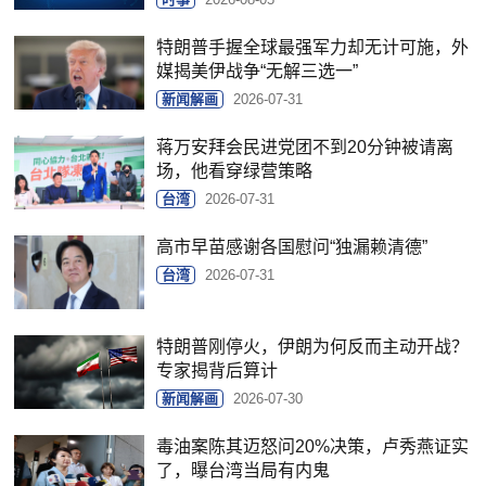
特朗普手握全球最强军力却无计可施，外
媒揭美伊战争“无解三选一”
新闻解画
2026-07-31
蒋万安拜会民进党团不到20分钟被请离
场，他看穿绿营策略
台湾
2026-07-31
高市早苗感谢各国慰问“独漏赖清德”
台湾
2026-07-31
特朗普刚停火，伊朗为何反而主动开战？
专家揭背后算计
新闻解画
2026-07-30
毒油案陈其迈怒问20%决策，卢秀燕证实
了，曝台湾当局有内鬼