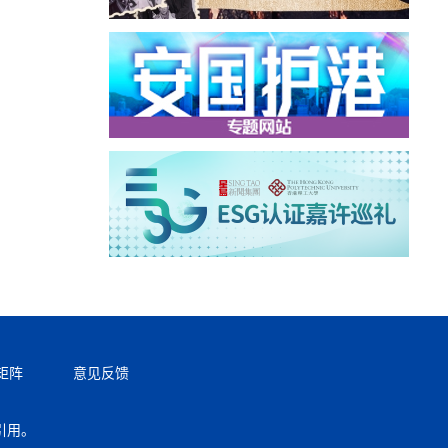
矩阵
意见反馈
引用。
返回顶部