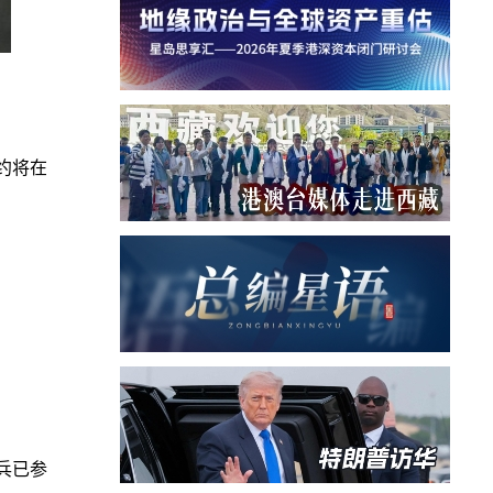
约将在
兵已参