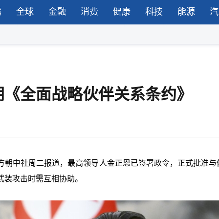
湾
全球
金融
消费
健康
科技
能源
汽
朝《全面战略伙伴关系条约》
方朝中社周二报道，最高领导人金正恩已签署政令，正式批准与
武装攻击时需互相协助。