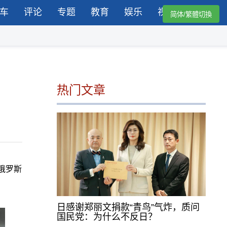
车
评论
专题
教育
娱乐
视频
简体/繁體切換
热门文章
俄罗斯
日感谢郑丽文捐款“青鸟”气炸，质问
国民党：为什么不反日？