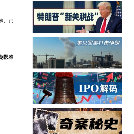
地，已
胡影雅