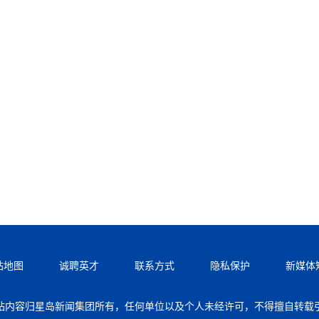
站地图
诚聘英才
联系方式
隐私保护
新媒体
站内容归星岛新闻集团所有，任何单位以及个人未经许可，不得擅自转载