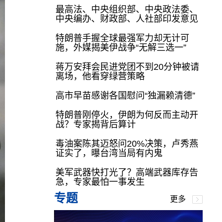
最高法、中央组织部、中央政法委、
中央编办、财政部、人社部印发意见
特朗普手握全球最强军力却无计可
施，外媒揭美伊战争“无解三选一”
蒋万安拜会民进党团不到20分钟被请
离场，他看穿绿营策略
高市早苗感谢各国慰问“独漏赖清德”
特朗普刚停火，伊朗为何反而主动开
战？专家揭背后算计
毒油案陈其迈怒问20%决策，卢秀燕
证实了，曝台湾当局有内鬼
美军武器快打光了？高端武器库存告
急，专家最怕一事发生
专题
更多