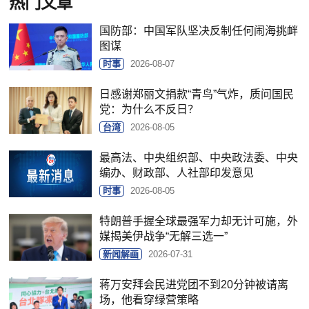
热门文章
国防部：中国军队坚决反制任何闹海挑衅
图谋
时事
2026-08-07
日感谢郑丽文捐款“青鸟”气炸，质问国民
党：为什么不反日？
台湾
2026-08-05
最高法、中央组织部、中央政法委、中央
编办、财政部、人社部印发意见
时事
2026-08-05
特朗普手握全球最强军力却无计可施，外
媒揭美伊战争“无解三选一”
新闻解画
2026-07-31
蒋万安拜会民进党团不到20分钟被请离
场，他看穿绿营策略