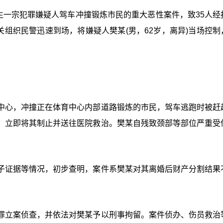
心内发生一宗犯罪嫌疑人驾车冲撞锻炼市民的重大恶性案件，致35人
关组织民警迅速到场，将嫌疑人樊某(男，62岁，离异)当场控制
中心，冲撞正在体育中心内部道路锻炼的市民，驾车逃跑时被赶
，立即将其制止并送往医院救治。樊某自残致颈部等部位严重受
。
子证据等情况，初步查明，案件系樊某对其离婚后财产分割结果
罪立案侦查，并依法对樊某予以刑事拘留。案件侦办、伤员救治