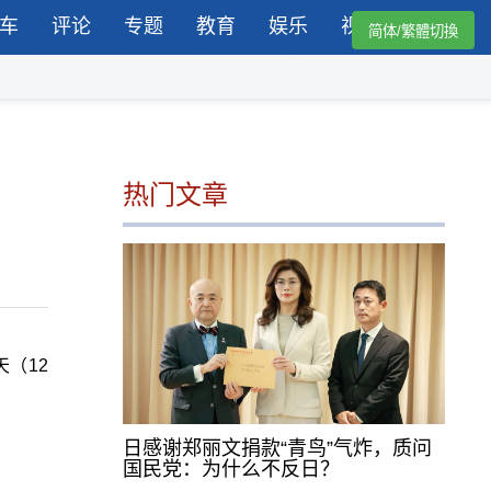
车
评论
专题
教育
娱乐
视频
简体/繁體切換
热门文章
（12
日感谢郑丽文捐款“青鸟”气炸，质问
国民党：为什么不反日？