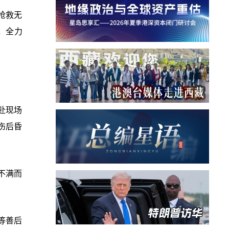
经抢救无
，全力
赴现场
伤后昏
不满而
等善后