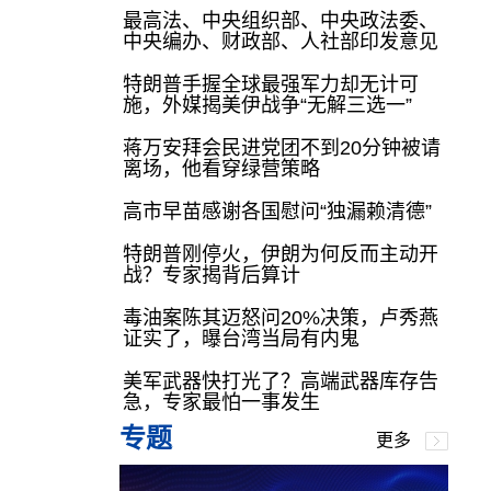
最高法、中央组织部、中央政法委、
中央编办、财政部、人社部印发意见
特朗普手握全球最强军力却无计可
施，外媒揭美伊战争“无解三选一”
蒋万安拜会民进党团不到20分钟被请
离场，他看穿绿营策略
高市早苗感谢各国慰问“独漏赖清德”
特朗普刚停火，伊朗为何反而主动开
战？专家揭背后算计
毒油案陈其迈怒问20%决策，卢秀燕
证实了，曝台湾当局有内鬼
美军武器快打光了？高端武器库存告
急，专家最怕一事发生
专题
更多