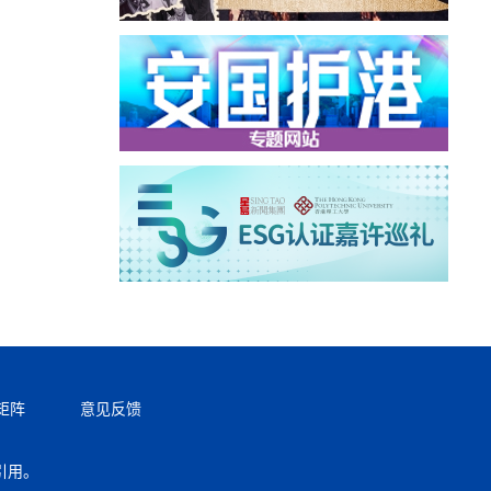
矩阵
意见反馈
引用。
返回顶部