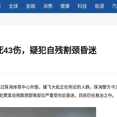
湾
全球
金融
消费
健康
科技
能源
汽
死43伤，疑犯自残割颈昏迷
驶过珠海体育中心外围，撞飞大批正在附近的人群。珠海警方今天
疑犯樊某自残致颈部等部位严重受伤后昏迷，目前仍在救治之中。