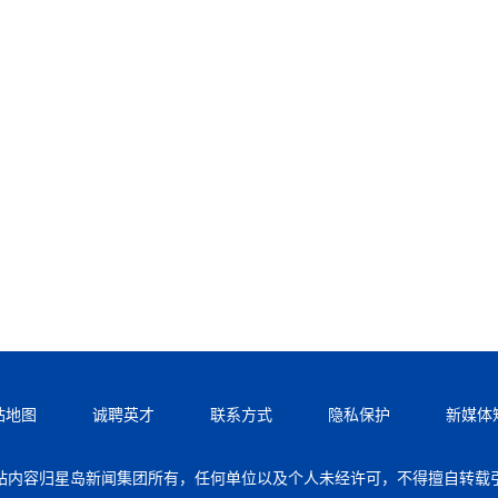
站地图
诚聘英才
联系方式
隐私保护
新媒体
站内容归星岛新闻集团所有，任何单位以及个人未经许可，不得擅自转载