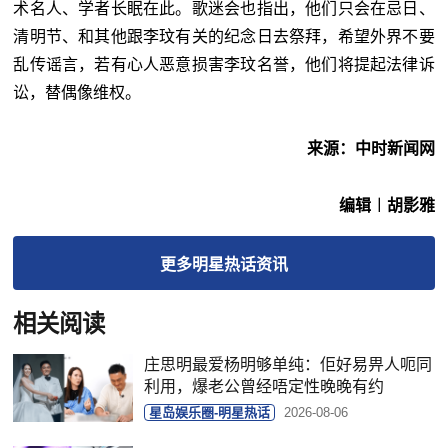
术名人、学者长眠在此。歌迷会也指出，他们只会在忌日、
清明节、和其他跟李玟有关的纪念日去祭拜，希望外界不要
乱传谣言，若有心人恶意损害李玟名誉，他们将提起法律诉
讼，替偶像维权。
来源：中时新闻网
编辑︱胡影雅
更多
明星热话
资讯
相关阅读
庄思明最爱杨明够单纯：佢好易畀人呃同
利用，爆老公曾经唔定性晚晚有约
星岛娱乐圈-明星热话
2026-08-06