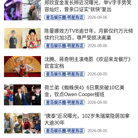
郑欣宜金发长辫近况曝光，举V字手势笑
容灿烂，曾亲口证实“就快”复出
星岛娱乐圈-明星热话
2026-08-06
陈曼娜效力TVB逾廿年，月薪仅约万元倾
续约只加3百，尊严受损决离巢
星岛娱乐圈-明星热话
2026-08-06
沈腾、蒋奇明主演电影《欢迎来龙餐厅》
官宣定档
星岛娱乐圈-明星热话
2026-08-05
荷兰弟《蜘蛛侠4》6日票房破10亿美
金，钦点Owen Cooper接班
星岛娱乐圈-明星热话
2026-08-05
“唐泰”近况曝光，102岁朱瑞棠隐居加拿
大逾30年
星岛娱乐圈-明星热话
2026-08-05