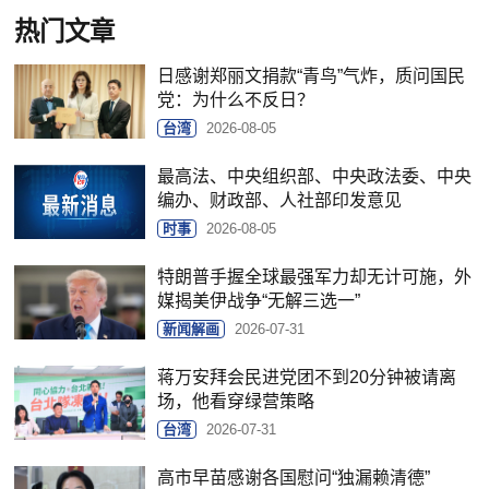
热门文章
日感谢郑丽文捐款“青鸟”气炸，质问国民
党：为什么不反日？
台湾
2026-08-05
最高法、中央组织部、中央政法委、中央
编办、财政部、人社部印发意见
时事
2026-08-05
特朗普手握全球最强军力却无计可施，外
媒揭美伊战争“无解三选一”
新闻解画
2026-07-31
蒋万安拜会民进党团不到20分钟被请离
场，他看穿绿营策略
台湾
2026-07-31
高市早苗感谢各国慰问“独漏赖清德”