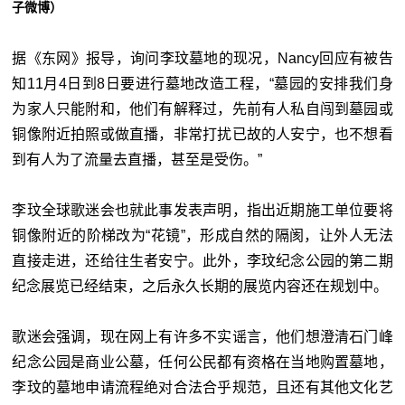
子微博）
据《东网》报导，询问李玟墓地的现况，Nancy回应有被告
知11月4日到8日要进行墓地改造工程，“墓园的安排我们身
为家人只能附和，他们有解释过，先前有人私自闯到墓园或
铜像附近拍照或做直播，非常打扰已故的人安宁，也不想看
到有人为了流量去直播，甚至是受伤。”
李玟全球歌迷会也就此事发表声明，指出近期施工单位要将
铜像附近的阶梯改为“花镜”，形成自然的隔阂，让外人无法
直接走进，还给往生者安宁。此外，李玟纪念公园的第二期
纪念展览已经结束，之后永久长期的展览内容还在规划中。
歌迷会强调，现在网上有许多不实谣言，他们想澄清石门峰
纪念公园是商业公墓，任何公民都有资格在当地购置墓地，
李玟的墓地申请流程绝对合法合乎规范，且还有其他文化艺