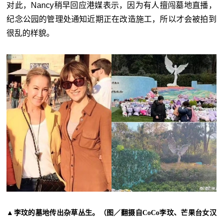
对此，Nancy稍早回应港媒表示，因为有人擅闯墓地直播，
纪念公园的管理处通知近期正在改造施工，所以才会被拍到
很乱的样貌。
▲李玟的墓地传出杂草丛生。（图／翻摄自CoCo李玟、芒果台女汉