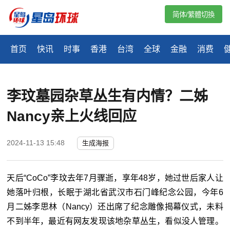
简体/繁體切換
首页
快讯
时事
香港
台湾
全球
金融
消费
李玟墓园杂草丛生有内情？二姊
Nancy亲上火线回应
2024-11-13 15:48
生成海报
天后“CoCo”李玟去年7月骤逝，享年48岁，她过世后家人让
她落叶归根，长眠于湖北省武汉市石门峰纪念公园，今年6
月二姊李思林（Nancy）还出席了纪念雕像揭幕仪式，未料
不到半年，最近有网友发现该地杂草丛生，看似没人管理。