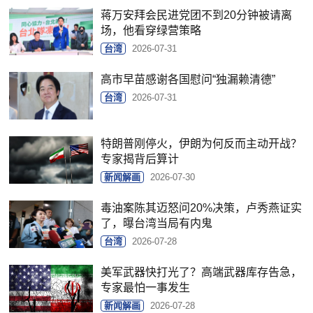
蒋万安拜会民进党团不到20分钟被请离
场，他看穿绿营策略
台湾
2026-07-31
高市早苗感谢各国慰问“独漏赖清德”
台湾
2026-07-31
特朗普刚停火，伊朗为何反而主动开战？
专家揭背后算计
新闻解画
2026-07-30
毒油案陈其迈怒问20%决策，卢秀燕证实
了，曝台湾当局有内鬼
台湾
2026-07-28
美军武器快打光了？高端武器库存告急，
专家最怕一事发生
新闻解画
2026-07-28