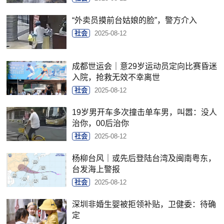
“外卖员摸前台姑娘的脸”，警方介入
社会
2025-08-12
成都世运会｜意29岁运动员定向比赛昏迷
入院，抢救无效不幸离世
社会
2025-08-12
19岁男开车多次撞击单车男，叫嚣：没人
治你，00后治你
社会
2025-08-12
杨柳台风｜或先后登陆台湾及闽南粤东，
台发海上警报
社会
2025-08-12
深圳非婚生婴被拒领补贴，卫健委：待确
定