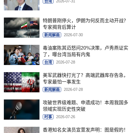
台湾
2026-07-31
特朗普刚停火，伊朗为何反而主动开战？
专家揭背后算计
新闻解画
2026-07-30
毒油案陈其迈怒问20%决策，卢秀燕证实
了，曝台湾当局有内鬼
台湾
2026-07-28
美军武器快打光了？高端武器库存告急，
专家最怕一事发生
新闻解画
2026-07-28
攻破世界级难题、申遗成功！本周我国多
领域实现历史性突破
时事
2026-07-26
香港知名女演员宣萱发声明：图是假的！