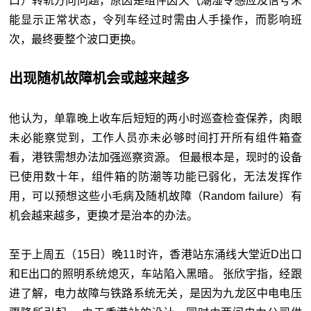
口）转轨方向问题，原因是组件因天气潮湿令感应及信号未
能显示正常状态，令列车经过时需由人手操作，而影响班
次，最终要整个波口更换。
出现随机故障机会或越来越多
他认为，单靠晚上收车后短短的两小时巡查检查保养，肉眼
未必能察觉到，工作人员亦未必够时间打开所有组件箱查
看，港铁需想办法加强巡察资源。 但最根本是，现时的设备
已使用数十年，组件箱的防潮等功能已弱化，无法发挥作
用，可以预想这些小毛病及随机故障（Random failure）有
机会越来越多，更换才是治本的办法。
至于上周五（15日）晚11时许，香港站东涌线大堂近D出口
和E出口的照明系统熄灭，车站陷入黑暗。 张欣宇指，经跟
进了解，电力故障与铁路系统无关，是因为九龙区中电电压