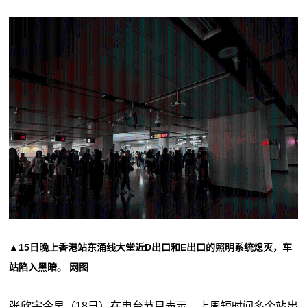
▲15日晚上香港站东涌线大堂近D出口和E出口的照明系统熄灭，车
站陷入黑暗。 网图
张欣宇今早（18日）在电台节目表示，上周短时间多个站出