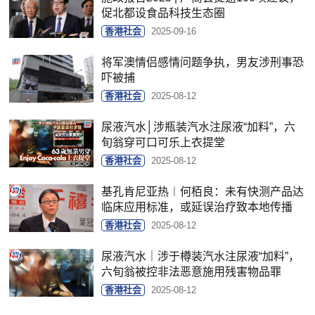
促北都设食品科技生态圈
香港社会
2025-09-16
将军澳情侣感情问题争执，男友涉刑事恐
吓被捕
香港社会
2025-08-12
尿液汽水│涉瓶装汽水注尿液“加料”，六
旬翁穿可口可乐上衣提堂
香港社会
2025-08-12
基孔肯尼亚热︱何栢良：未有快测产品达
临床应用标准，或延误治疗致本地传播
香港社会
2025-08-12
尿液汽水｜涉于樽装汽水注尿液“加料”，
六旬翁被控非法恶意施用残害物品罪
香港社会
2025-08-12