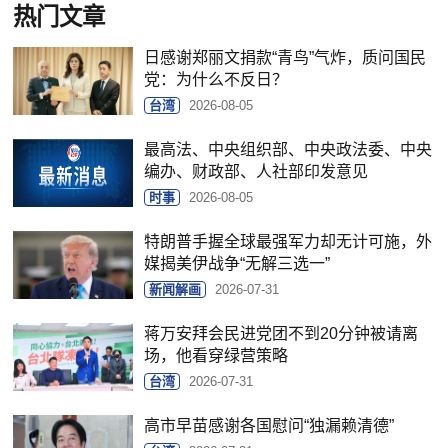
热门文章
日感谢郑丽文捐款“青鸟”气炸，质问国民
党：为什么不反日？
台湾
2026-08-05
最高法、中央组织部、中央政法委、中央
编办、财政部、人社部印发意见
时事
2026-08-05
特朗普手握全球最强军力却无计可施，外
媒揭美伊战争“无解三选一”
新闻解画
2026-07-31
蒋万安拜会民进党团不到20分钟被请离
场，他看穿绿营策略
台湾
2026-07-31
高市早苗感谢各国慰问“独漏赖清德”