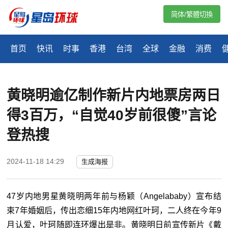
简体/繁體切換
首页
快讯
时事
香港
台湾
全球
金融
消费
黄晓明逾亿制作新片内地票房两日
得3百万，“自觉40岁前很傻”言论
登热搜
2024-11-18 14:29
生成海报
47岁内地男星黄晓明两年前与杨颖（Angelababy）宣布结
束7年婚姻后，传出恋细15年内地网红叶珂，二人终在今年9
月认爱，叶珂随即连环爆出是非。黄晓明日前宣传新片《戴