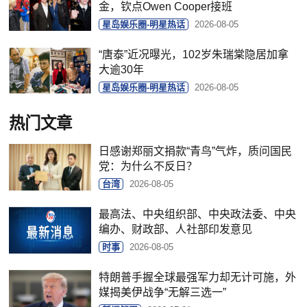
金，钦点Owen Cooper接班
星岛娱乐圈-明星热话
2026-08-05
“唐泰”近况曝光，102岁朱瑞棠隐居加拿
大逾30年
星岛娱乐圈-明星热话
2026-08-05
热门文章
日感谢郑丽文捐款“青鸟”气炸，质问国民
党：为什么不反日？
台湾
2026-08-05
最高法、中央组织部、中央政法委、中央
编办、财政部、人社部印发意见
时事
2026-08-05
特朗普手握全球最强军力却无计可施，外
媒揭美伊战争“无解三选一”