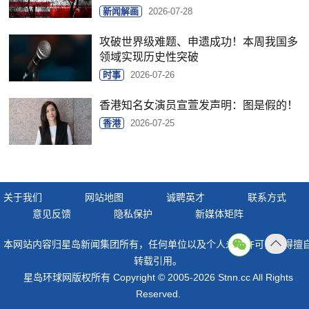
新闻解画
2026-07-28
攻破世界级难题、申遗成功！本周我国多
领域实现历史性突破
时事
2026-07-26
香港知名女演员宣萱发声明：图是假的！
香港
2026-07-25
关于我们
网站地图
诚聘英才
联系方式
意见反馈
隐私保护
新媒体矩阵
本网站内容归星岛新闻集团所有，任何单位以及个人未经许可，不得擅
返回
转载引用。
顶部
星岛环球网版权所有 Copyright © 2005-2026 Stnn.cc All Rights
Reserved.