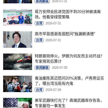
新闻解画
2026-07-31
蒋万安拜会民进党团不到20分钟被请离
场，他看穿绿营策略
台湾
2026-07-31
高市早苗感谢各国慰问“独漏赖清德”
台湾
2026-07-31
特朗普刚停火，伊朗为何反而主动开战？
专家揭背后算计
新闻解画
2026-07-30
毒油案陈其迈怒问20%决策，卢秀燕证实
了，曝台湾当局有内鬼
台湾
2026-07-28
美军武器快打光了？高端武器库存告急，
专家最怕一事发生