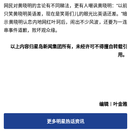
网民对黄晓明的言论有不同睇法，更有人嘲讽黄晓明：“以前
只笑黄晓明英语差，现在是笑哥们儿的眼光比英语还差。”暗
示黄晓明认恋内地网红叶珂后，闹出不少风波，还要为一连
串事件道歉，败坏观众缘。
以上内容归星岛新闻集团所有，未经许可不得擅自转载引
用。
编辑︱叶金雅
更多
明星热话
资讯