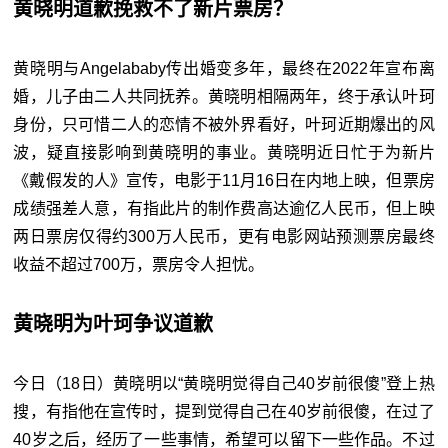
黄晓明道歉挽救不了新片票房？
黄晓明与Angelababy传出婚变多年，最终在2022年宣布离
婚，儿子由二人共同抚养。黄晓明相隔两年，终于承认叶珂
身份，只可惜二人的恋情不被外界看好，叶珂近期爆出的风
波，疑直接影响到黄晓明的事业。黄晓明近日忙于为新片
《戴假发的人》宣传，电影于11月16日在内地上映，但票房
成绩强差人意，有指此片的制作费高达逾亿人民币，但上映
两日票房仅得约300万人民币，更有电影网站预测票房最终
收益不超过700万，票房令人担忧。
黄晓明为叶珂争议道歉
今日（18日）黄晓明以“黄晓明觉得自己40岁前很傻”登上热
搜，有指他在宣传时，提到觉得自己在40岁前很傻，在过了
40岁之后，经历了一些事情，希望可以留下一些作品。不过