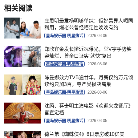
相关阅读
庄思明最爱杨明够单纯：佢好易畀人呃同
利用，爆老公曾经唔定性晚晚有约
星岛娱乐圈-明星热话
2026-08-06
郑欣宜金发长辫近况曝光，举V字手势笑
容灿烂，曾亲口证实“就快”复出
星岛娱乐圈-明星热话
2026-08-06
陈曼娜效力TVB逾廿年，月薪仅约万元倾
续约只加3百，尊严受损决离巢
星岛娱乐圈-明星热话
2026-08-06
沈腾、蒋奇明主演电影《欢迎来龙餐厅》
官宣定档
星岛娱乐圈-明星热话
2026-08-05
荷兰弟《蜘蛛侠4》6日票房破10亿美