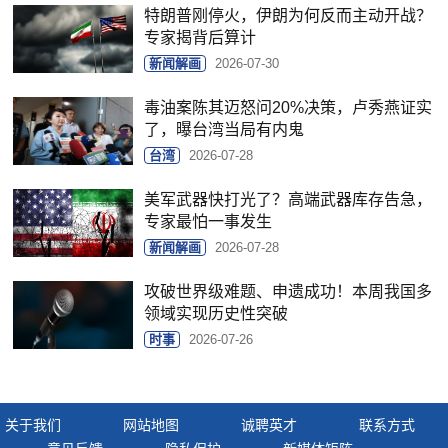
特朗普刚停火，伊朗为何反而主动开战？
专家揭背后算计
新闻解画
2026-07-30
毒油案陈其迈怒问20%决策，卢秀燕证实
了，曝台湾当局有内鬼
台湾
2026-07-28
美军武器快打光了？高端武器库存告急，
专家最怕一事发生
新闻解画
2026-07-28
攻破世界级难题、申遗成功！本周我国多
领域实现历史性突破
时事
2026-07-26
关于我们
网站地图
诚聘英才
联系方式