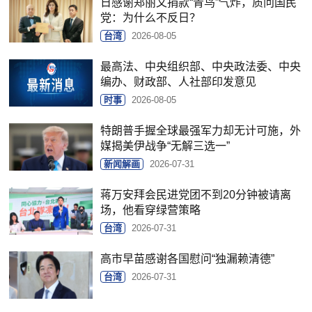
日感谢郑丽文捐款“青鸟”气炸，质问国民
党：为什么不反日？
台湾
2026-08-05
最高法、中央组织部、中央政法委、中央
编办、财政部、人社部印发意见
时事
2026-08-05
特朗普手握全球最强军力却无计可施，外
媒揭美伊战争“无解三选一”
新闻解画
2026-07-31
蒋万安拜会民进党团不到20分钟被请离
场，他看穿绿营策略
台湾
2026-07-31
高市早苗感谢各国慰问“独漏赖清德”
台湾
2026-07-31