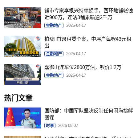
铺市专家李根兴持续损手，西环地铺帐蚀
近900万，连沽3铺累输逾2千万
金融地产
2025-04-17
柏珑II首录租赁个案，中层户每呎43元租
出
金融地产
2025-04-17
嘉御山连车位2800万沽，呎价1.2万
金融地产
2025-04-17
热门文章
国防部：中国军队坚决反制任何闹海挑衅
图谋
时事
2026-08-07