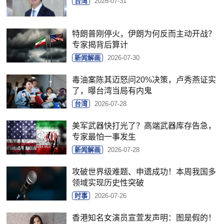
台湾
2026-07-31
特朗普刚停火，伊朗为何反而主动开战？
专家揭背后算计
新闻解画
2026-07-30
毒油案陈其迈怒问20%决策，卢秀燕证实
了，曝台湾当局有内鬼
台湾
2026-07-28
美军武器快打光了？高端武器库存告急，
专家最怕一事发生
新闻解画
2026-07-28
攻破世界级难题、申遗成功！本周我国多
领域实现历史性突破
时事
2026-07-26
香港知名女演员宣萱发声明：图是假的！