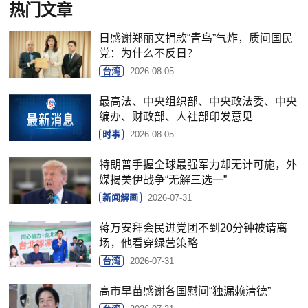
热门文章
日感谢郑丽文捐款“青鸟”气炸，质问国民
党：为什么不反日？
台湾
2026-08-05
最高法、中央组织部、中央政法委、中央
编办、财政部、人社部印发意见
时事
2026-08-05
特朗普手握全球最强军力却无计可施，外
媒揭美伊战争“无解三选一”
新闻解画
2026-07-31
蒋万安拜会民进党团不到20分钟被请离
场，他看穿绿营策略
台湾
2026-07-31
高市早苗感谢各国慰问“独漏赖清德”