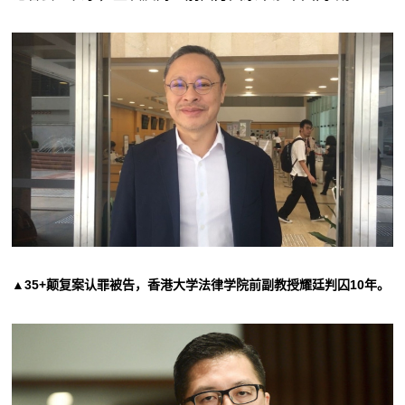
▲35+颠复案认罪被告，香港大学法律学院前副教授耀廷判囚10年。