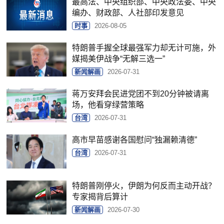
最高法、中央组织部、中央政法委、中央
编办、财政部、人社部印发意见
时事
2026-08-05
特朗普手握全球最强军力却无计可施，外
媒揭美伊战争“无解三选一”
新闻解画
2026-07-31
蒋万安拜会民进党团不到20分钟被请离
场，他看穿绿营策略
台湾
2026-07-31
高市早苗感谢各国慰问“独漏赖清德”
台湾
2026-07-31
特朗普刚停火，伊朗为何反而主动开战？
专家揭背后算计
新闻解画
2026-07-30