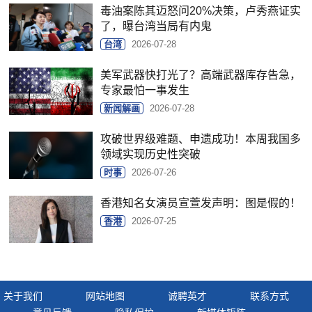
毒油案陈其迈怒问20%决策，卢秀燕证实
了，曝台湾当局有内鬼
台湾
2026-07-28
美军武器快打光了？高端武器库存告急，
专家最怕一事发生
新闻解画
2026-07-28
攻破世界级难题、申遗成功！本周我国多
领域实现历史性突破
时事
2026-07-26
香港知名女演员宣萱发声明：图是假的！
香港
2026-07-25
关于我们
网站地图
诚聘英才
联系方式