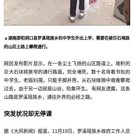
▲湖南邵阳洞口县罗溪瑶族乡的中学生外出上学，需要在被巨石堵路
的山区土路上攀爬通行。
网民发布影片显示，在一条尘土飞扬的山区路道上，堆积的
巨大石块将狭窄的通行路面，完全堵死，数十名背着书包的
中学生、老弱妇孺，只能手脚并用，从石块缝隙中艰难攀爬
过去，由于另一边就是山谷，险象环生。 有网友透露，这条
山路是罗溪瑶族乡，通往外界的必经之路。
突发状况却无停课
据《大风新闻》报道，11月19日，罗溪瑶族乡政府工作人员