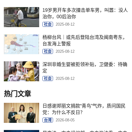
19岁男开车多次撞击单车男，叫嚣：没人
治你，00后治你
社会
2025-08-12
杨柳台风｜或先后登陆台湾及闽南粤东，
台发海上警报
社会
2025-08-12
深圳非婚生婴被拒领补贴，卫健委：待确
定
社会
2025-08-12
热门文章
日感谢郑丽文捐款“青鸟”气炸，质问国民
党：为什么不反日？
台湾
2026-08-05