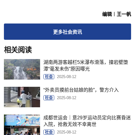
编辑︱王一帆
更多
社会
资讯
相关阅读
湖南两游客越栏5米瀑布滑落，撞岩壁堕
潭“毫发未伤”原因曝光
社会
2025-08-12
“外卖员摸前台姑娘的脸”，警方介入
社会
2025-08-12
成都世运会｜意29岁运动员定向比赛昏迷
入院，抢救无效不幸离世
社会
2025-08-12