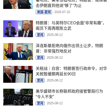
署地点、美军住宿地点，特朗普：继续袭
击伊朗直到他说“够了”为止
美国-要闻
2026-07-15
特朗普：与英特尔CEO会面“非常有趣”，
阁员下周再晤陈立武
要闻
2025-08-12
泽连斯基拒绝向俄作出领土让步，特朗
普：非常强烈地反对
要闻
2025-08-12
关税战｜白宫：特朗普签行政命令，对华
关税暂缓期再延长90日
要闻
2025-08-12
美华盛顿市长称联邦政府接管警局行为
“令人不安”
要闻
2025-08-12