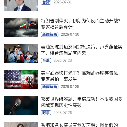
台湾
2026-07-31
特朗普刚停火，伊朗为何反而主动开战？
专家揭背后算计
新闻解画
2026-07-30
毒油案陈其迈怒问20%决策，卢秀燕证实
了，曝台湾当局有内鬼
台湾
2026-07-28
美军武器快打光了？高端武器库存告急，
专家最怕一事发生
新闻解画
2026-07-28
攻破世界级难题、申遗成功！本周我国多
领域实现历史性突破
时事
2026-07-26
香港知名女演员宣萱发声明：图是假的！