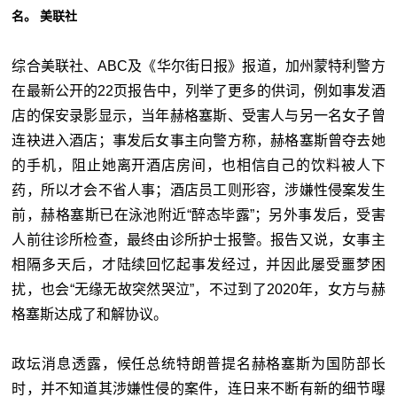
名。 美联社
综合美联社、ABC及《华尔街日报》报道，加州蒙特利警方
在最新公开的22页报告中，列举了更多的供词，例如事发酒
店的保安录影显示，当年赫格塞斯、受害人与另一名女子曾
连袂进入酒店；事发后女事主向警方称，赫格塞斯曾夺去她
的手机，阻止她离开酒店房间，也相信自己的饮料被人下
药，所以才会不省人事；酒店员工则形容，涉嫌性侵案发生
前，赫格塞斯已在泳池附近“醉态毕露”；另外事发后，受害
人前往诊所检查，最终由诊所护士报警。报告又说，女事主
相隔多天后，才陆续回忆起事发经过，并因此屡受噩梦困
扰，也会“无缘无故突然哭泣”，不过到了2020年，女方与赫
格塞斯达成了和解协议。
政坛消息透露，候任总统特朗普提名赫格塞斯为国防部长
时，并不知道其涉嫌性侵的案件，连日来不断有新的细节曝