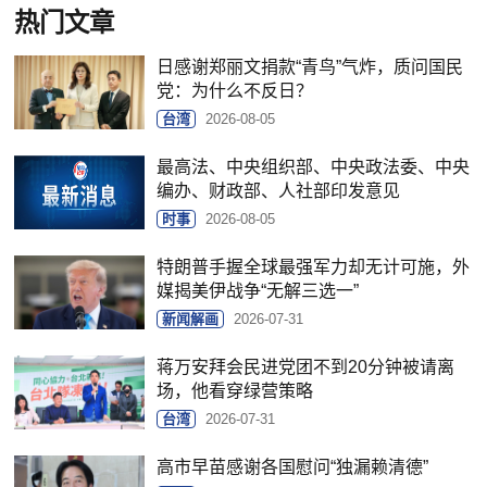
热门文章
日感谢郑丽文捐款“青鸟”气炸，质问国民
党：为什么不反日？
台湾
2026-08-05
最高法、中央组织部、中央政法委、中央
编办、财政部、人社部印发意见
时事
2026-08-05
特朗普手握全球最强军力却无计可施，外
媒揭美伊战争“无解三选一”
新闻解画
2026-07-31
蒋万安拜会民进党团不到20分钟被请离
场，他看穿绿营策略
台湾
2026-07-31
高市早苗感谢各国慰问“独漏赖清德”