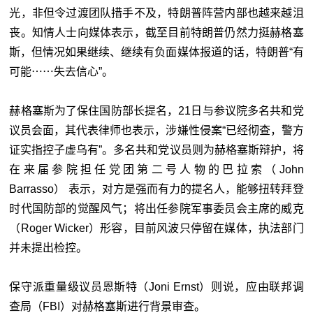
光，非但令过渡团队措手不及，特朗普阵营内部也越来越沮
丧。知情人士向媒体表示，截至目前特朗普仍然力挺赫格塞
斯，但情况如果继续、继续有负面媒体报道的话，特朗普“有
可能⋯⋯失去信心”。
赫格塞斯为了保住国防部长提名，21日与参议院多名共和党
议员会面，其代表律师也表示，涉嫌性侵案“已经彻查，警方
证实指控子虚乌有”。多名共和党议员则为赫格塞斯辩护，将
在来届参院担任党团第二号人物的巴拉索（John
Barrasso） 表示，对方是强而有力的提名人，能够扭转拜登
时代国防部的觉醒风气；将出任参院军事委员会主席的威克
（Roger Wicker）形容，目前风波只停留在媒体，执法部门
并未提出检控。
保守派重量级议员恩斯特（Joni Ernst）则说，应由联邦调
查局（FBI）对赫格塞斯进行背景审查。