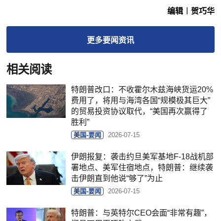
编辑︱贺巧华
更多
要闻
资讯
相关阅读
特朗普改口：不收霍尔木兹海峡货运20%
费用了，将用与海湾各国“规模极其巨大”
的贸易投资协议取代，“美国再次赢得了
胜利”
美国-要闻
2026-07-15
伊朗报复：袭击约旦美军基地F-18战机部
署地点、美军住宿地点，特朗普：继续袭
击伊朗直到他说“够了”为止
美国-要闻
2026-07-15
特朗普：与英特尔CEO会面“非常有趣”，