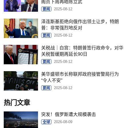
阁员下周再晤陈立武
要闻
2025-08-12
泽连斯基拒绝向俄作出领土让步，特朗
普：非常强烈地反对
要闻
2025-08-12
关税战｜白宫：特朗普签行政命令，对华
关税暂缓期再延长90日
要闻
2025-08-12
美华盛顿市长称联邦政府接管警局行为
“令人不安”
要闻
2025-08-12
热门文章
突发！俄罗斯遭大规模袭击
全球
2026-08-09