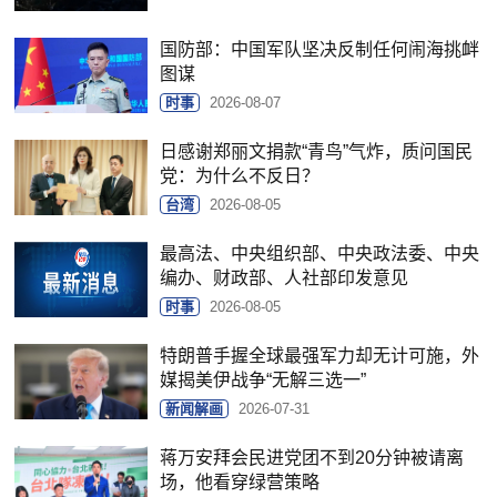
国防部：中国军队坚决反制任何闹海挑衅
图谋
时事
2026-08-07
日感谢郑丽文捐款“青鸟”气炸，质问国民
党：为什么不反日？
台湾
2026-08-05
最高法、中央组织部、中央政法委、中央
编办、财政部、人社部印发意见
时事
2026-08-05
特朗普手握全球最强军力却无计可施，外
媒揭美伊战争“无解三选一”
新闻解画
2026-07-31
蒋万安拜会民进党团不到20分钟被请离
场，他看穿绿营策略