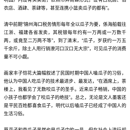
衣店、酒肆、茶肆等，甚至连携小篮卖瓜子的都有”。
清中前期“锦州海口税务情形每年全以瓜子为要，係海船载往
江浙、福建各省发卖，其税银每年约有一万两或一万数千
两，或竟至二万两不等”，到了清末，“瓜子，岁获约一万五
千余斤，除土人用行销潦河口汉口无大宗”，可见瓜子的消费
量不可小觑。
画家丰子恺花大篇幅叙述了民国时期中国人嗑瓜子的习俗，
他认为中国人吃瓜子的技术最进步、最发达，“在酒席上，茶
楼上，我看见了无数咬瓜子的圣手。近来瓜子畅销，中国的
小孩子也都学会了咬瓜子的绝技”。总之，无论是文人墨客还
是平民百姓都喜食瓜子，明代以后嗑瓜子已经成了中国人的
生活习俗。
葵花子和南瓜子虽然也是瓜子中的一员，但在社会上流行却