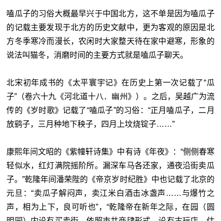
嗑瓜子的习俗大概最早兴于中国北方，这不单是因为嗑瓜子
的记载主要发现于北方的历史文献中，更为客观的原因是北
方冬季寒冷而漫长，农闲时大家整天待在家中避寒，形象的
说法叫猫冬，消磨时间的主要方式就是嗑瓜子聊天。
北宋初年成书的《太平寰宇记》在历史上第一次记载了“瓜
子”（卷六十九《河北道十八．幽州》）。之后，吴越广为流
传的《岁时歌》记载了“嗑瓜子”的习俗：“正月嗑瓜子，二月
放鹞子，三月种地下秧子，四月上坟烧锭子……”
康熙年间文昭的《紫幢轩诗集》中有诗《年夜》：“侧侧春寒
轻似水，红灯满院摇阶所。漏深车马各还家，通夜沿街卖瓜
子。”乾隆年间潘荣陛的《帝京岁时纪胜》中也记载了北京的
元旦：“卖瓜子解闷声，卖江米白酒击冰盏声……与爆竹之
声，相为上下，良可听也”，“乾隆帝在新年之际，在园（圆
明园）内设有买卖街，依照市井商肆形式，设有古玩店、估