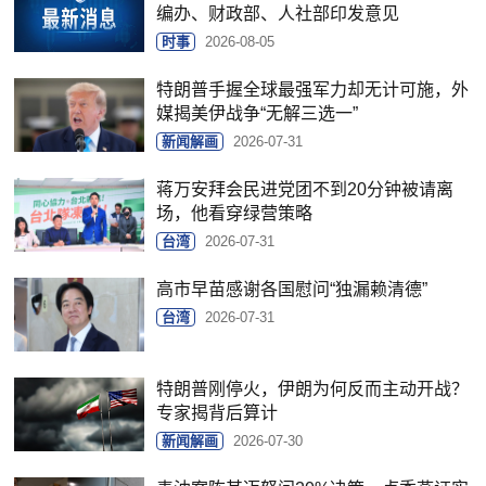
编办、财政部、人社部印发意见
时事
2026-08-05
特朗普手握全球最强军力却无计可施，外
媒揭美伊战争“无解三选一”
新闻解画
2026-07-31
蒋万安拜会民进党团不到20分钟被请离
场，他看穿绿营策略
台湾
2026-07-31
高市早苗感谢各国慰问“独漏赖清德”
台湾
2026-07-31
特朗普刚停火，伊朗为何反而主动开战？
专家揭背后算计
新闻解画
2026-07-30