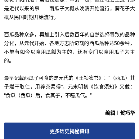
是近代以来的事——南瓜子大概从晚清开始流行，葵花子大
概从民国时期开始流行。
西瓜品种众多，再加上引入后数百年的自然选择导致的品种
分化，从元代开始，各地方志所记载的西瓜品种达50余种，
不单有如今以食用瓜瓤为主的，还有专门以食用瓜子为主
的。
最早记载西瓜子可食的是元代的《王祯农书》：“（西瓜）其
子爆干取仁，用荐茶易得”，元末明初《饮食须知》又载：
“食瓜（西瓜）后，食其子，不噫瓜气。”
编辑︱贺巧华
更多
历史揭秘
资讯