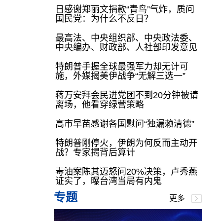
日感谢郑丽文捐款“青鸟”气炸，质问
国民党：为什么不反日？
最高法、中央组织部、中央政法委、
中央编办、财政部、人社部印发意见
特朗普手握全球最强军力却无计可
施，外媒揭美伊战争“无解三选一”
蒋万安拜会民进党团不到20分钟被请
离场，他看穿绿营策略
高市早苗感谢各国慰问“独漏赖清德”
特朗普刚停火，伊朗为何反而主动开
战？专家揭背后算计
毒油案陈其迈怒问20%决策，卢秀燕
证实了，曝台湾当局有内鬼
专题
更多