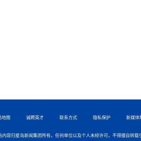
站地图
诚聘英才
联系方式
隐私保护
新媒体
站内容归星岛新闻集团所有，任何单位以及个人未经许可，不得擅自转载