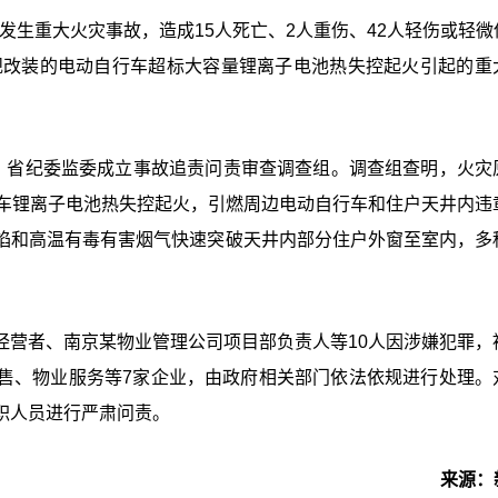
楼发生重大火灾事故，造成15人死亡、2人重伤、42人轻伤或轻微
违规改装的电动自行车超标大容量锂离子电池热失控起火引起的重
查组，省纪委监委成立事故追责问责审查调查组。调查组查明，火灾
行车锂离子电池热失控起火，引燃周边电动自行车和住户天井内违
焰和高温有毒有害烟气快速突破天井内部分住户外窗至室内，多
经营者、南京某物业管理公司项目部负责人等10人因涉嫌犯罪，
售、物业服务等7家企业，由政府相关部门依法依规进行处理。
职人员进行严肃问责。
来源：