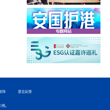
矩阵
意见反馈
引用。
返回顶部