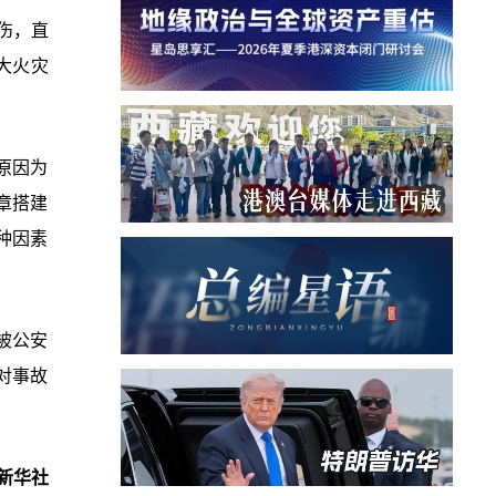
伤，直
大火灾
原因为
章搭建
种因素
被公安
对事故
新华社