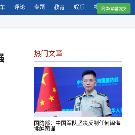
车
评论
专题
教育
娱乐
视频
简体/繁體切換
热门文章
强
国防部：中国军队坚决反制任何闹海
挑衅图谋