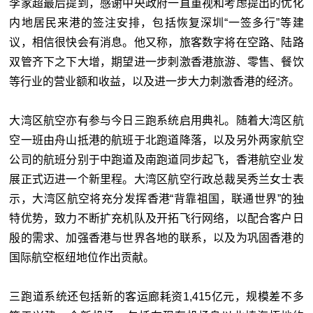
李家超最后提到，感谢中央政府一直重视和考虑提出的优化
内地居民来港的签注安排，包括恢复深圳“一签多行”等建
议，相信很快会有消息。他又称，旅客数字将在空路、陆路
双管齐下之下大增，期望进一步刺激香港旅游、零售、餐饮
等行业的营业额和收益，以及进一步大力刺激香港的经济。
大湾区航空亦有参与今日三跑系统启用典礼。随着大湾区航
空一班由舟山抵港的航班于北跑道降落，以及另外两家航空
公司的航班分别于中跑道及南跑道同步起飞，香港航空业发
展正式迈进一个新里程。大湾区航空行政总裁吴秀兰女士表
示，大湾区航空将充分发挥香港“背靠祖国，联通世界”的独
特优势，致力不断扩充机队及开拓飞行网络，以配合客户日
殷的需求、加强香港与世界各地的联系，以及为巩固香港的
国际航空枢纽地位作出贡献。
三跑道系统还包括新的客运廊耗资1,415亿元，规模差不多