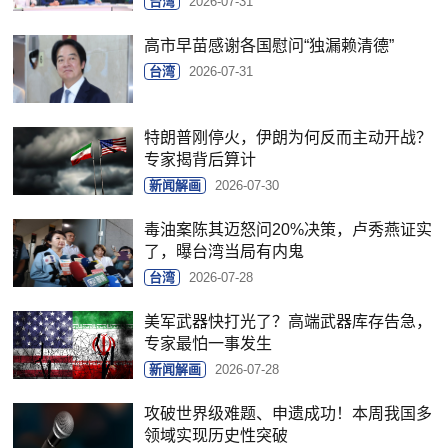
台湾
2026-07-31
高市早苗感谢各国慰问“独漏赖清德”
台湾
2026-07-31
特朗普刚停火，伊朗为何反而主动开战？
专家揭背后算计
新闻解画
2026-07-30
毒油案陈其迈怒问20%决策，卢秀燕证实
了，曝台湾当局有内鬼
台湾
2026-07-28
美军武器快打光了？高端武器库存告急，
专家最怕一事发生
新闻解画
2026-07-28
攻破世界级难题、申遗成功！本周我国多
领域实现历史性突破