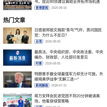
书，提近80项建议冀助业界拓市场机遇
香港要闻
2025-09-16
热门文章
日感谢郑丽文捐款“青鸟”气炸，质问国民
党：为什么不反日？
台湾
2026-08-05
最高法、中央组织部、中央政法委、中央
编办、财政部、人社部印发意见
时事
2026-08-05
特朗普手握全球最强军力却无计可施，外
媒揭美伊战争“无解三选一”
新闻解画
2026-07-31
蒋万安拜会民进党团不到20分钟被请离
场，他看穿绿营策略