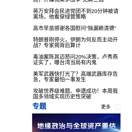
蒋万安拜会民进党团不到20分钟被请
离场，他看穿绿营策略
高市早苗感谢各国慰问“独漏赖清德”
特朗普刚停火，伊朗为何反而主动开
战？专家揭背后算计
毒油案陈其迈怒问20%决策，卢秀燕
证实了，曝台湾当局有内鬼
美军武器快打光了？高端武器库存告
急，专家最怕一事发生
攻破世界级难题、申遗成功！本周我
国多领域实现历史性突破
专题
更多