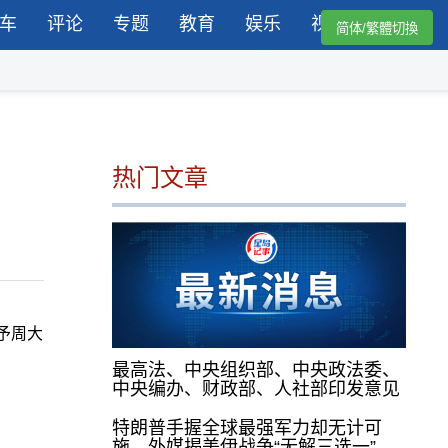
车
评论
专题
教育
娱乐
视频
简体/繁體切換
热门文章
予周大
最高法、中央组织部、中央政法委、
中央编办、财政部、人社部印发意见
特朗普手握全球最强军力却无计可
施，外媒揭美伊战争“无解三选一”