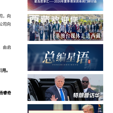
司，向
公司向
，由启
。
引用。
杨睿奇