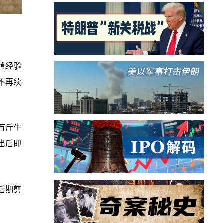
殖经验
不再续
万斤牛
出后即
后期剪