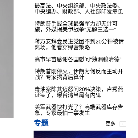
最高法、中央组织部、中央政法委、
中央编办、财政部、人社部印发意见
特朗普手握全球最强军力却无计可
施，外媒揭美伊战争“无解三选一”
蒋万安拜会民进党团不到20分钟被请
离场，他看穿绿营策略
高市早苗感谢各国慰问“独漏赖清德”
特朗普刚停火，伊朗为何反而主动开
战？专家揭背后算计
毒油案陈其迈怒问20%决策，卢秀燕
证实了，曝台湾当局有内鬼
美军武器快打光了？高端武器库存告
急，专家最怕一事发生
专题
更多