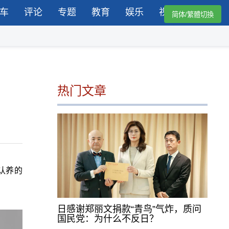
车
评论
专题
教育
娱乐
视频
简体/繁體切換
热门文章
认养的
日感谢郑丽文捐款“青鸟”气炸，质问
国民党：为什么不反日？