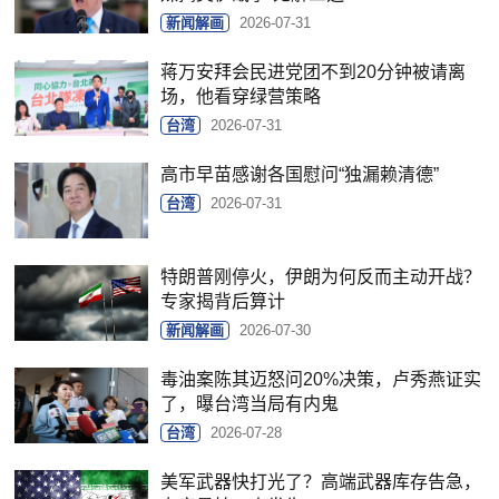
新闻解画
2026-07-31
蒋万安拜会民进党团不到20分钟被请离
场，他看穿绿营策略
台湾
2026-07-31
高市早苗感谢各国慰问“独漏赖清德”
台湾
2026-07-31
特朗普刚停火，伊朗为何反而主动开战？
专家揭背后算计
新闻解画
2026-07-30
毒油案陈其迈怒问20%决策，卢秀燕证实
了，曝台湾当局有内鬼
台湾
2026-07-28
美军武器快打光了？高端武器库存告急，