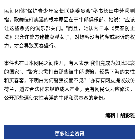
民间团体“保护青少年家长联络委员会”秘书长田中芳秀则
指，歌舞伎町卖淫的根本原因在于牛郎俱乐部。她说：“应该
让这些恶劣的俱乐部关门。”而且，她认为日本《卖春防止
法》只允许警方逮捕卖淫女子，对嫖客没有拘留或起诉的权
力，才会导致买春盛行。
事件也在日本网民之间传开，有人表示“我们竟成为如此悲哀
的国家”、“警方只需打击那些被牛郎诱骗，轻易下海的女性
和买春客，不明白为何警察视而不见？”亦有有网友提议效仿
荷兰，透过合法化来规范成人产业。更有网民认为应修法，
公开那些逼使女性卖淫的牛郎和买春客的身份。
编辑︱胡影雅
更多
社会
资讯