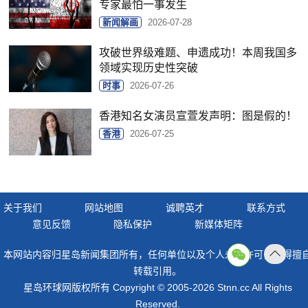
专家最怕一事发生
新闻解画
2026-07-28
攻破世界级难题、申遗成功！本周我国多
领域实现历史性突破
时事
2026-07-26
香港知名女演员宣萱发声明：图是假的！
香港
2026-07-25
关于我们
网站地图
诚聘英才
联系方式
意见反馈
隐私保护
新媒体矩阵
本网站内容归星岛新闻集团所有，任何单位以及个人未经许可，不得擅
返回
转载引用。
顶部
星岛环球网版权所有 Copyright © 2005-2026 Stnn.cc All Rights
Reserved.