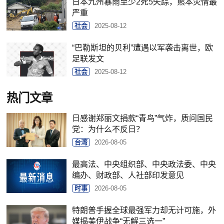
日本九州暴雨至少2死5失踪，熊本灾情最
严重
社会
2025-08-12
“巴勒斯坦的贝利”遭遇以军袭击离世，欧
足联发文
社会
2025-08-12
热门文章
日感谢郑丽文捐款“青鸟”气炸，质问国民
党：为什么不反日？
台湾
2026-08-05
最高法、中央组织部、中央政法委、中央
编办、财政部、人社部印发意见
时事
2026-08-05
特朗普手握全球最强军力却无计可施，外
媒揭美伊战争“无解三选一”