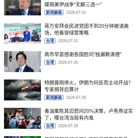
媒揭美伊战争“无解三选一”
新闻解画
2026-07-31
蒋万安拜会民进党团不到20分钟被请离
场，他看穿绿营策略
台湾
2026-07-31
高市早苗感谢各国慰问“独漏赖清德”
台湾
2026-07-31
特朗普刚停火，伊朗为何反而主动开战？
专家揭背后算计
新闻解画
2026-07-30
毒油案陈其迈怒问20%决策，卢秀燕证实
了，曝台湾当局有内鬼
台湾
2026-07-28