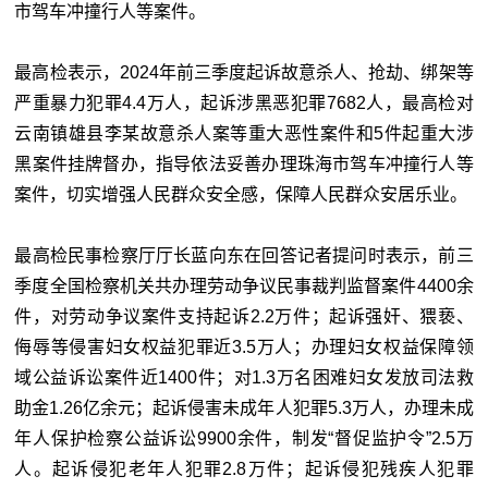
市驾车冲撞行人等案件。
最高检表示，2024年前三季度起诉故意杀人、抢劫、绑架等
严重暴力犯罪4.4万人，起诉涉黑恶犯罪7682人，最高检对
云南镇雄县李某故意杀人案等重大恶性案件和5件起重大涉
黑案件挂牌督办，指导依法妥善办理珠海市驾车冲撞行人等
案件，切实增强人民群众安全感，保障人民群众安居乐业。
最高检民事检察厅厅长蓝向东在回答记者提问时表示，前三
季度全国检察机关共办理劳动争议民事裁判监督案件4400余
件，对劳动争议案件支持起诉2.2万件；起诉强奸、猥亵、
侮辱等侵害妇女权益犯罪近3.5万人；办理妇女权益保障领
域公益诉讼案件近1400件；对1.3万名困难妇女发放司法救
助金1.26亿余元；起诉侵害未成年人犯罪5.3万人，办理未成
年人保护检察公益诉讼9900余件，制发“督促监护令”2.5万
人。起诉侵犯老年人犯罪2.8万件；起诉侵犯残疾人犯罪