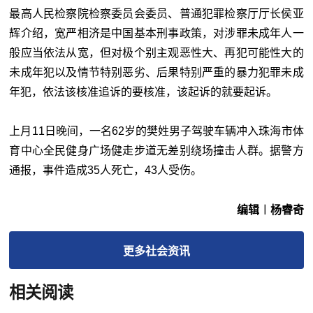
最高人民检察院检察委员会委员、普通犯罪检察厅厅长侯亚
辉介绍，宽严相济是中国基本刑事政策，对涉罪未成年人一
般应当依法从宽，但对极个别主观恶性大、再犯可能性大的
未成年犯以及情节特别恶劣、后果特别严重的暴力犯罪未成
年犯，依法该核准追诉的要核准，该起诉的就要起诉。
上月11日晚间，一名62岁的樊姓男子驾驶车辆冲入珠海市体
育中心全民健身广场健走步道无差别绕场撞击人群。据警方
通报，事件造成35人死亡，43人受伤。
编辑︱杨睿奇
更多
社会
资讯
相关阅读