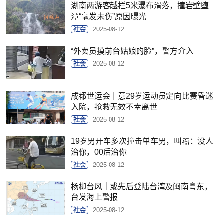
湖南两游客越栏5米瀑布滑落，撞岩壁堕
潭“毫发未伤”原因曝光
社会
2025-08-12
“外卖员摸前台姑娘的脸”，警方介入
社会
2025-08-12
成都世运会｜意29岁运动员定向比赛昏迷
入院，抢救无效不幸离世
社会
2025-08-12
19岁男开车多次撞击单车男，叫嚣：没人
治你，00后治你
社会
2025-08-12
杨柳台风｜或先后登陆台湾及闽南粤东，
台发海上警报
社会
2025-08-12