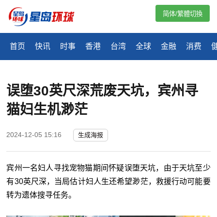
简体/繁體切換
首页
快讯
时事
香港
台湾
全球
金融
消费
误堕30英尺深荒废天坑，宾州寻
猫妇生机渺茫
2024-12-05 15:16
生成海报
宾州一名妇人寻找宠物猫期间怀疑误堕天坑，由于天坑至少
有30英尺深，当局估计妇人生还希望渺茫，救援行动可能要
转为遗体搜寻任务。