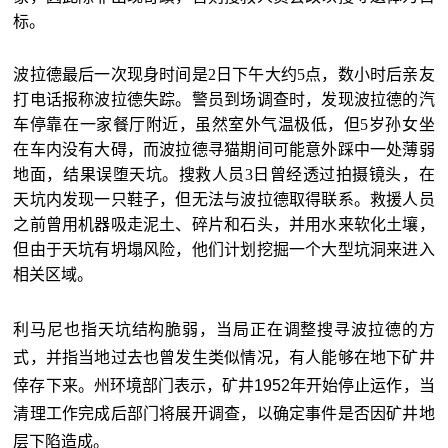
标。
波拉德最后一次现身时间是2日下午大约5点，数小时后亲友
打电话报称波拉德失踪。警员到场调查时，发现波拉德的汽
车停靠在一家餐厅附近，虽然室外气温极低，但5岁孙女坐
在车内没有大碍，而波拉德寻猫期间可能意外踩中一处薄弱
地面，结果误堕天坑。搜救人员3日曾经透过拍摄镜头，在
天坑内发现一只鞋子，但无法与波拉德取得联系。救援人员
之前曾用机器吸走泥土、碎片和石头，并用水来软化土壤，
但由于天坑有坍塌风险，他们计划挖掘一个大型坑洞来进入
相关区域。
利马尼也指天坑结构脆弱，当局正在调整搜寻波拉德的方
式，并指当地过去也曾发生类似情况，有人能够在地下矿井
倖存下来。州环境部门表示，矿井1952年开始停止运作，当
清理工作完成后部门将展开调查，以确定事件是否因矿井地
层下陷造成。