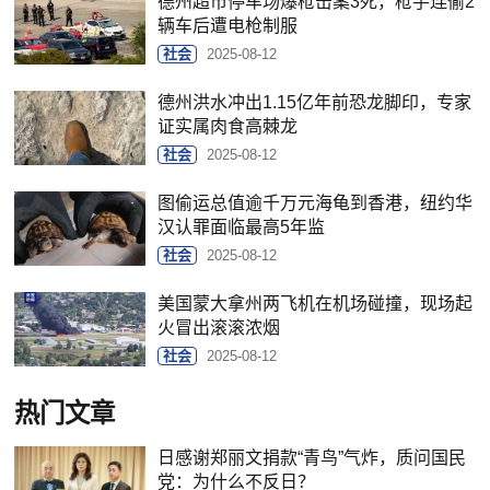
德州超市停车场爆枪击案3死，枪手连偷2
辆车后遭电枪制服
社会
2025-08-12
德州洪水冲出1.15亿年前恐龙脚印，专家
证实属肉食高棘龙
社会
2025-08-12
图偷运总值逾千万元海龟到香港，纽约华
汉认罪面临最高5年监
社会
2025-08-12
美国蒙大拿州两飞机在机场碰撞，现场起
火冒出滚滚浓烟
社会
2025-08-12
热门文章
日感谢郑丽文捐款“青鸟”气炸，质问国民
党：为什么不反日？