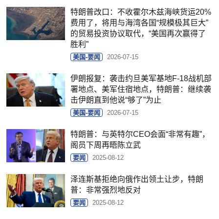
特朗普改口：不收霍尔木兹海峡货运20%
费用了，将用与海湾各国“规模极其巨大”
的贸易投资协议取代，“美国再次赢得了
胜利”
美国-要闻
2026-07-15
伊朗报复：袭击约旦美军基地F-18战机部
署地点、美军住宿地点，特朗普：继续袭
击伊朗直到他说“够了”为止
美国-要闻
2026-07-15
特朗普：与英特尔CEO会面“非常有趣”，
阁员下周再晤陈立武
要闻
2025-08-12
泽连斯基拒绝向俄作出领土让步，特朗
普：非常强烈地反对
要闻
2025-08-12