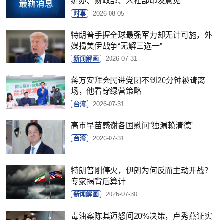
编办、财政部、人社部印发意见
时事
2026-08-05
特朗普手握全球最强军力却无计可施，外
媒揭美伊战争“无解三选一”
新闻解画
2026-07-31
蒋万安拜会民进党团不到20分钟被请离
场，他看穿绿营策略
台湾
2026-07-31
高市早苗感谢各国慰问“独漏赖清德”
台湾
2026-07-31
特朗普刚停火，伊朗为何反而主动开战？
专家揭背后算计
新闻解画
2026-07-30
毒油案陈其迈怒问20%决策，卢秀燕证实