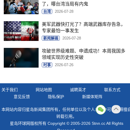
了，曝台湾当局有内鬼
台湾
2026-07-28
美军武器快打光了？高端武器库存告急，
专家最怕一事发生
新闻解画
2026-07-28
攻破世界级难题、申遗成功！本周我国多
领域实现历史性突破
时事
2026-07-26
关于我们
网站地图
诚聘英才
联系方式
意见反馈
隐私保护
新媒体矩阵
本网站内容归星岛新闻集团所有，任何单位以及个人未经许可，不得擅
返回
转载引用。
顶部
星岛环球网版权所有 Copyright © 2005-2026 Stnn.cc All Rights