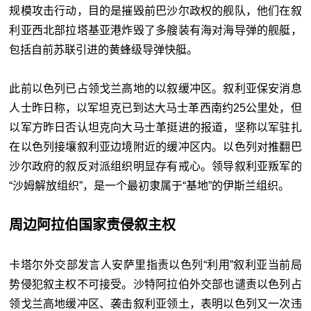
规模攻击行动，目的是摧毁前巴沙尔政权的舰队，他们在叙
利亚西北部拉塔基亚港炸毁了多艘装有海对海导弹的舰艇，
包括自前苏联引进的黄蜂级导弹快艇。
此前以色列已占领戈兰高地的以叙缓冲区。叙利亚保安消息
人士昨日称，以军坦克已到达大马士革西南约25公里处，但
以军方昨日否认坦克向大马士革挺进的报道，坚称以军驻扎
在以色列接壤叙利亚边境附近的缓冲区内。以色列对推翻巴
沙尔政府的叙反对派组织明显存有戒心。领导叙利亚叛军的
“沙姆解放组织”，是一个最初隶属于“基地”的伊斯兰组织。
周边阿拉伯国家责侵叙主权
卡塔尔外交部发言人安萨里指责以色列“利用”叙利亚当前局
势侵犯叙主权不可接受。沙特阿拉伯外交部也谴责以色列占
领戈兰高地缓冲区、袭击叙利亚领土，表明以色列又一次违