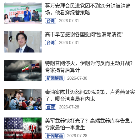
蒋万安拜会民进党团不到20分钟被请离
场，他看穿绿营策略
台湾
2026-07-31
高市早苗感谢各国慰问“独漏赖清德”
台湾
2026-07-31
特朗普刚停火，伊朗为何反而主动开战？
专家揭背后算计
新闻解画
2026-07-30
毒油案陈其迈怒问20%决策，卢秀燕证实
了，曝台湾当局有内鬼
台湾
2026-07-28
美军武器快打光了？高端武器库存告急，
专家最怕一事发生
新闻解画
2026-07-28