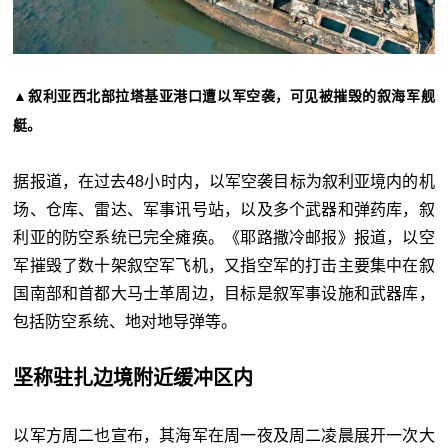
▲叙利亚西北部拉塔基亚港口遭以军空袭，可见被摧毁的叙海军舰
艇。
据报道，在过去48小时内，以军空袭目标为叙利亚境内的机
场、仓库、雷达、军事讯号站，以及多个武器和弹药库，叙
利亚的防空系统已完全瘫痪。《耶路撒冷邮报》报道，以空
军摧毁了数十架叙空军飞机，又指空军的打击主要集中在叙
国南部和首都大马士革周边，目标是叙军事设施和武器库，
包括防空系统、地对地导弹等。
坚称驻扎边境附近缓冲区内
以军方周二也宣布，其海军在周一夜及周二凌晨展开一次大