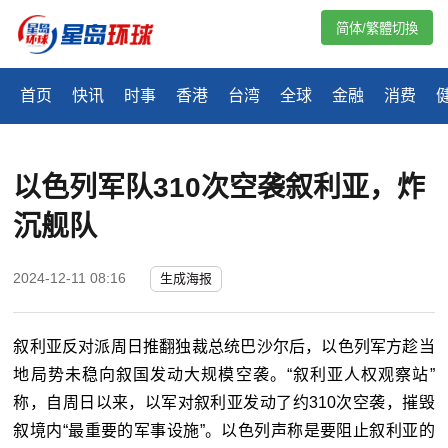
简体/繁體切換
首页
快讯
时事
香港
台湾
全球
金融
消费
以色列军队310次空袭叙利亚，炸
沉舰队
2024-12-11 08:16
生成海报
叙利亚反对派周日推翻独裁总统巴沙尔后，以色列军方趁当
地局势未稳向叙国发动大规模空袭。“叙利亚人权观察站”
称，自周日以来，以军对叙利亚发动了约310次空袭，摧毁
叙境内“最重要的军事设施”。以色列声称是要阻止叙利亚的