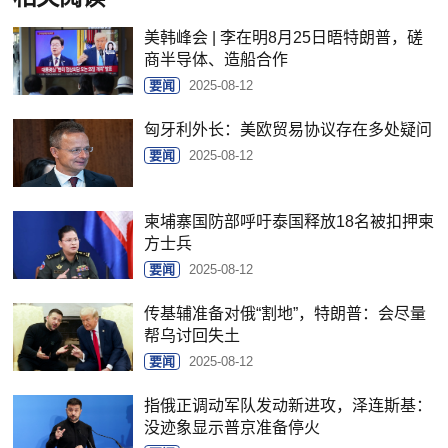
美韩峰会 | 李在明8月25日晤特朗普，磋
商半导体、造船合作
要闻
2025-08-12
匈牙利外长：美欧贸易协议存在多处疑问
要闻
2025-08-12
柬埔寨国防部呼吁泰国释放18名被扣押柬
方士兵
要闻
2025-08-12
传基辅准备对俄“割地”，特朗普：会尽量
帮乌讨回失土
要闻
2025-08-12
指俄正调动军队发动新进攻，泽连斯基：
没迹象显示普京准备停火