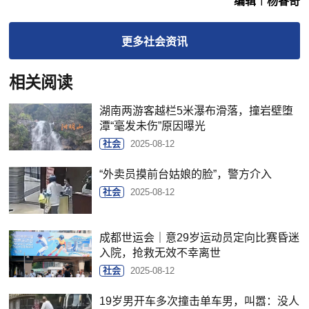
编辑︱杨睿奇
更多
社会
资讯
相关阅读
湖南两游客越栏5米瀑布滑落，撞岩壁堕
潭“毫发未伤”原因曝光
社会
2025-08-12
“外卖员摸前台姑娘的脸”，警方介入
社会
2025-08-12
成都世运会｜意29岁运动员定向比赛昏迷
入院，抢救无效不幸离世
社会
2025-08-12
19岁男开车多次撞击单车男，叫嚣：没人