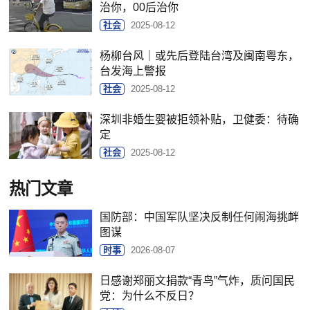
治你，00后治你
社会
2025-08-12
杨柳台风｜或先后登陆台湾及闽南粤东，
台发海上警报
社会
2025-08-12
深圳非婚生婴被拒领补贴，卫健委：待确
定
社会
2025-08-12
热门文章
国防部：中国军队坚决反制任何闹海挑衅
图谋
时事
2026-08-07
日感谢郑丽文捐款“青鸟”气炸，质问国民
党：为什么不反日？