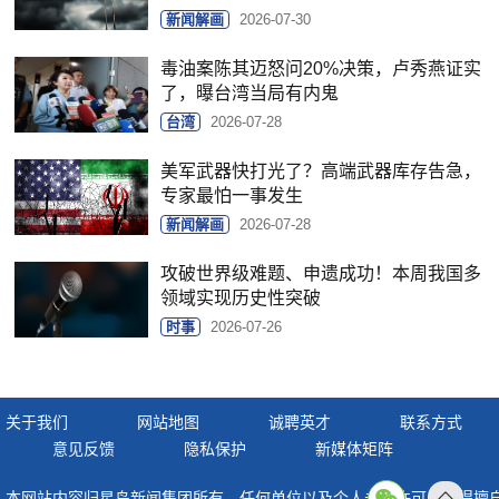
新闻解画
2026-07-30
毒油案陈其迈怒问20%决策，卢秀燕证实
了，曝台湾当局有内鬼
台湾
2026-07-28
美军武器快打光了？高端武器库存告急，
专家最怕一事发生
新闻解画
2026-07-28
攻破世界级难题、申遗成功！本周我国多
领域实现历史性突破
时事
2026-07-26
关于我们
网站地图
诚聘英才
联系方式
意见反馈
隐私保护
新媒体矩阵
本网站内容归星岛新闻集团所有，任何单位以及个人未经许可，不得擅