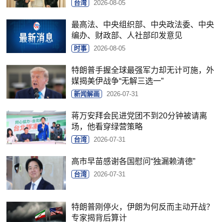
台湾
2026-08-05
最高法、中央组织部、中央政法委、中央
编办、财政部、人社部印发意见
时事
2026-08-05
特朗普手握全球最强军力却无计可施，外
媒揭美伊战争“无解三选一”
新闻解画
2026-07-31
蒋万安拜会民进党团不到20分钟被请离
场，他看穿绿营策略
台湾
2026-07-31
高市早苗感谢各国慰问“独漏赖清德”
台湾
2026-07-31
特朗普刚停火，伊朗为何反而主动开战？
专家揭背后算计