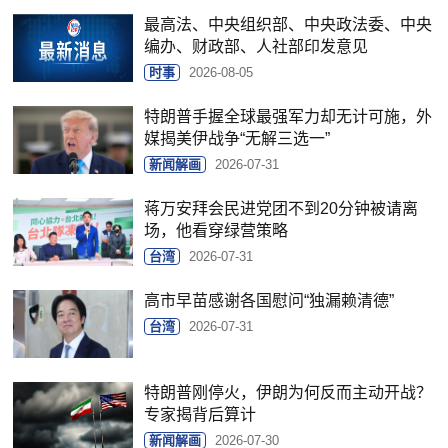
最高法、中央组织部、中央政法委、中央
编办、财政部、人社部印发意见
时事
2026-08-05
特朗普手握全球最强军力却无计可施，外
媒揭美伊战争“无解三选一”
新闻解画
2026-07-31
蒋万安拜会民进党团不到20分钟被请离
场，他看穿绿营策略
台湾
2026-07-31
高市早苗感谢各国慰问“独漏赖清德”
台湾
2026-07-31
特朗普刚停火，伊朗为何反而主动开战？
专家揭背后算计
新闻解画
2026-07-30