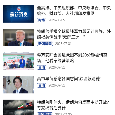
最高法、中央组织部、中央政法委、中央
编办、财政部、人社部印发意见
时事
2026-08-05
特朗普手握全球最强军力却无计可施，外
媒揭美伊战争“无解三选一”
新闻解画
2026-07-31
蒋万安拜会民进党团不到20分钟被请离
场，他看穿绿营策略
台湾
2026-07-31
高市早苗感谢各国慰问“独漏赖清德”
台湾
2026-07-31
特朗普刚停火，伊朗为何反而主动开战？
专家揭背后算计
新闻解画
2026-07-30