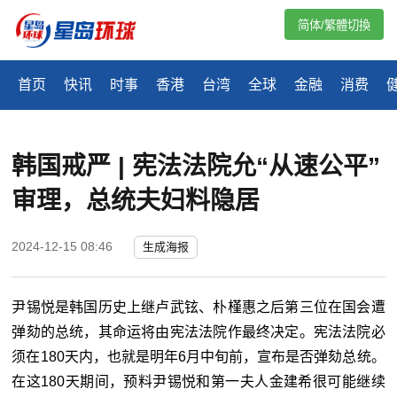
简体/繁體切換
首页
快讯
时事
香港
台湾
全球
金融
消费
韩国戒严 | 宪法法院允“从速公平”
审理，总统夫妇料隐居
2024-12-15 08:46
生成海报
尹锡悦是韩国历史上继卢武铉、朴槿惠之后第三位在国会遭
弹劾的总统，其命运将由宪法法院作最终决定。宪法法院必
须在180天内，也就是明年6月中旬前，宣布是否弹劾总统。
在这180天期间，预料尹锡悦和第一夫人金建希很可能继续