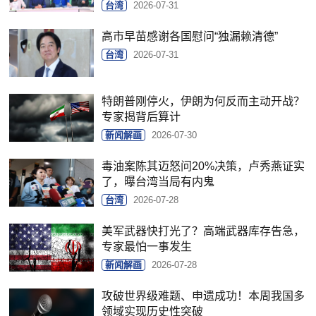
台湾
2026-07-31
高市早苗感谢各国慰问“独漏赖清德”
台湾
2026-07-31
特朗普刚停火，伊朗为何反而主动开战？
专家揭背后算计
新闻解画
2026-07-30
毒油案陈其迈怒问20%决策，卢秀燕证实
了，曝台湾当局有内鬼
台湾
2026-07-28
美军武器快打光了？高端武器库存告急，
专家最怕一事发生
新闻解画
2026-07-28
攻破世界级难题、申遗成功！本周我国多
领域实现历史性突破