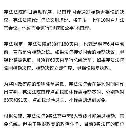
宪法法院昨日启动程序，以审理国会通过弹劾尹锡悦的决
议。宪法法院代理院长文炯培说，将于周一上午10时召开法
官会议。他誓言要进行“迅速和公平”地审理。
宪法规定，宪法法院必须在180天内，也就是明年6月中旬
前，宣布是否弹劾总统。如果法院接受国会的弹劾决议，尹
锡悦将被免职，且须在60天内举行总统选举；如果宪法法院
驳回弹劾决议，弹劾决议立即作废，尹锡悦恢复执政。
为将国政瘫痪的影响降至最低，宪法法院会在最短时间内作
出宣判。宪法法院审理卢武铉和朴槿惠弹劾案时，分别耗时
63天和91天。卢武铉涉险过关，朴槿惠则遭到罢免。
根据法律，宪法法院9名法官中需6人赞成才能通过弹劾、罢
免总统。但由于朝野政党的政治斗争，目前3名法官的职位