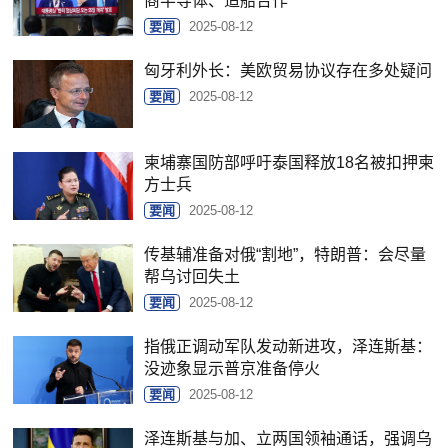
商半导体、造船合作
要闻
2025-08-12
匈牙利外长：美欧贸易协议存在多处疑问
要闻
2025-08-12
柬埔寨国防部呼吁泰国释放18名被扣押柬
方士兵
要闻
2025-08-12
传基辅准备对俄“割地”，特朗普：会尽量
帮乌讨回失土
要闻
2025-08-12
指俄正调动军队发动新进攻，泽连斯基：
没迹象显示普京准备停火
要闻
2025-08-12
泽连斯基与加、立两国领袖通话，强调乌