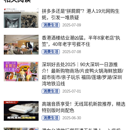
拼多多还是“拼屙屙”？港人19元网购生
蚝，引发一堆质疑
消费生活
2025-07-09
香港酒楼结业潮凶猛，半年8家老店“执
笠”，40年老字号捱不住
消费生活
2025-07-08
深圳好去处2025｜90大深圳一日游推
介！最新购物商场/片皮鸭火锅海鲜放题/
超市街市/亲子玩乐 福田/莲塘/罗湖/深圳
湾地铁沿线
消费生活
2025-07-01
高端音质享受！无线耳机新款推荐，精选
特别版时尚配色
消费生活
2025-06-30