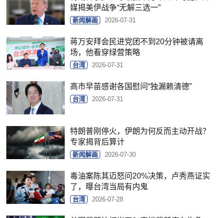
媒揭美伊战争“无解三选一”
新闻解画
2026-07-31
蒋万安拜会民进党团不到20分钟被请离
场，他看穿绿营策略
台湾
2026-07-31
高市早苗感谢各国慰问“独漏赖清德”
台湾
2026-07-31
特朗普刚停火，伊朗为何反而主动开战？
专家揭背后算计
新闻解画
2026-07-30
毒油案陈其迈怒问20%决策，卢秀燕证实
了，曝台湾当局有内鬼
台湾
2026-07-28