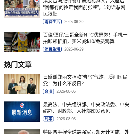
港女台湾旅行餐厅遇无礼港人，入座后
“问都冇问拎走我面前张凳”，1句话惹网
民狠批
消费生活
2025-06-29
百佳/谭仔/三哥全新NFC优惠券！手机一
拍即领折扣，买米减$10/免费鸡翼
消费生活
2025-06-29
热门文章
日感谢郑丽文捐款“青鸟”气炸，质问国民
党：为什么不反日？
台湾
2026-08-05
最高法、中央组织部、中央政法委、中央
编办、财政部、人社部印发意见
时事
2026-08-05
特朗普手握全球最强军力却无计可施，外