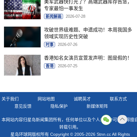
美军武器快打光了？高端武器库存告急，
专家最怕一事发生
新闻解画
2026-07-28
攻破世界级难题、申遗成功！本周我国多
领域实现历史性突破
时事
2026-07-26
香港知名女演员宣萱发声明：图是假的！
香港
2026-07-25
关于我们
网站地图
诚聘英才
联系方式
意见反馈
隐私保护
新媒体矩阵
本网站内容归星岛新闻集团所有，任何单位以及个人未经许可，不得擅
返回
转载引用。
顶部
星岛环球网版权所有 Copyright © 2005-2026 Stnn.cc All Rights