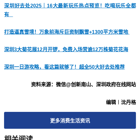
深圳好去处2025｜16大最新玩乐热点预览！吃喝玩乐全都
有
打造逼真雪境！万象前海斥巨资制飘雪+1300平方米雪地
深圳3大菊花展12月开锣，免费入场赏逾12万株菊花花海
深圳一日游攻略，看这篇就够了！超全50大好去处推荐
资料来源：微信@创新南山、深圳政府在线网站
编辑︱沈丹格
更多
消费生活
资讯
相关阅读