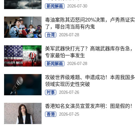
新闻解画
2026-07-30
毒油案陈其迈怒问20%决策，卢秀燕证实
了，曝台湾当局有内鬼
台湾
2026-07-28
美军武器快打光了？高端武器库存告急，
专家最怕一事发生
新闻解画
2026-07-28
攻破世界级难题、申遗成功！本周我国多
领域实现历史性突破
时事
2026-07-26
香港知名女演员宣萱发声明：图是假的！
香港
2026-07-25