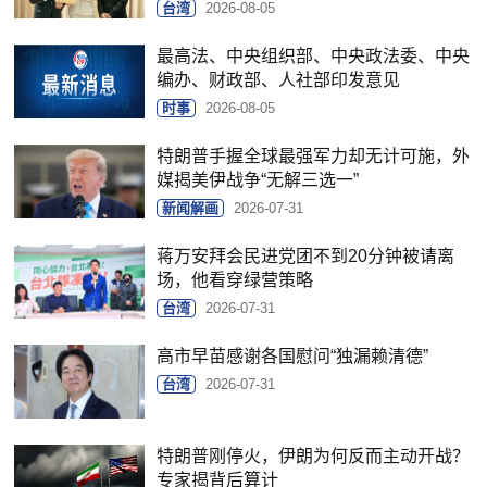
台湾
2026-08-05
最高法、中央组织部、中央政法委、中央
编办、财政部、人社部印发意见
时事
2026-08-05
特朗普手握全球最强军力却无计可施，外
媒揭美伊战争“无解三选一”
新闻解画
2026-07-31
蒋万安拜会民进党团不到20分钟被请离
场，他看穿绿营策略
台湾
2026-07-31
高市早苗感谢各国慰问“独漏赖清德”
台湾
2026-07-31
特朗普刚停火，伊朗为何反而主动开战？
专家揭背后算计