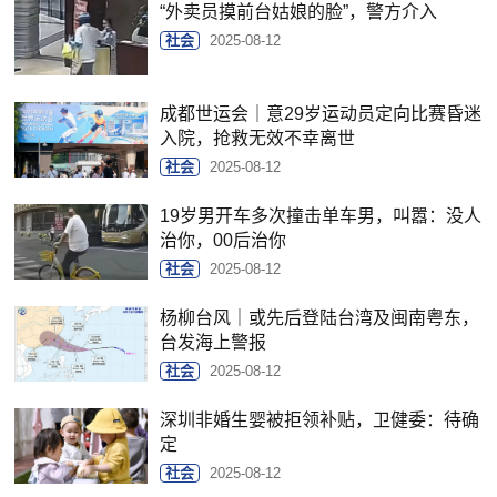
“外卖员摸前台姑娘的脸”，警方介入
社会
2025-08-12
成都世运会｜意29岁运动员定向比赛昏迷
入院，抢救无效不幸离世
社会
2025-08-12
19岁男开车多次撞击单车男，叫嚣：没人
治你，00后治你
社会
2025-08-12
杨柳台风｜或先后登陆台湾及闽南粤东，
台发海上警报
社会
2025-08-12
深圳非婚生婴被拒领补贴，卫健委：待确
定
社会
2025-08-12