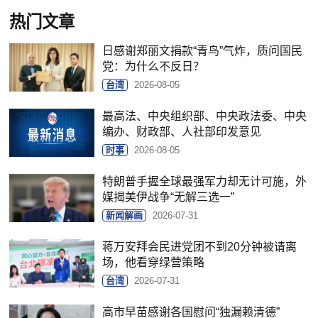
热门文章
日感谢郑丽文捐款“青鸟”气炸，质问国民
党：为什么不反日？
台湾
2026-08-05
最高法、中央组织部、中央政法委、中央
编办、财政部、人社部印发意见
时事
2026-08-05
特朗普手握全球最强军力却无计可施，外
媒揭美伊战争“无解三选一”
新闻解画
2026-07-31
蒋万安拜会民进党团不到20分钟被请离
场，他看穿绿营策略
台湾
2026-07-31
高市早苗感谢各国慰问“独漏赖清德”