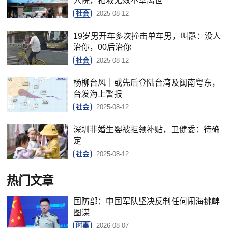
入院，抢救无效不幸离世
社会
2025-08-12
19岁男开车多次撞击单车男，叫嚣：没人
治你，00后治你
社会
2025-08-12
杨柳台风｜或先后登陆台湾及闽南粤东，
台发海上警报
社会
2025-08-12
深圳非婚生婴被拒领补贴，卫健委：待确
定
社会
2025-08-12
热门文章
国防部：中国军队坚决反制任何闹海挑衅
图谋
时事
2026-08-07