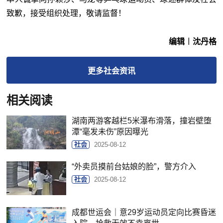
致歉，接受组织处理，敬请监督！
编辑︱沈丹格
更多
社会
资讯
相关阅读
湖南两游客越栏5米瀑布滑落，撞岩壁堕
潭“毫发未伤”原因曝光
社会
2025-08-12
“外卖员摸前台姑娘的脸”，警方介入
社会
2025-08-12
成都世运会｜意29岁运动员定向比赛昏迷