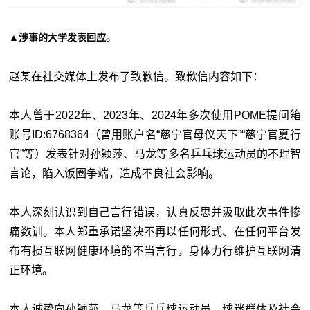
▲涉事的大学发表回应。
赵某在社交媒体上发布了致歉信。致歉信内容如下：
本人曾于2022年、2023年、2024年多次使用POME提问箱
账号ID:6768364（曾用账户名“慈宁官母仪天下”“慈宁官夏行
官”等）发表针对孙颖莎、马龙等多名乒乓球运动员的不理智
言论，陷入饭圈争端，造成不良社会影响。
本人深刻认识到自己言行错误，认真反思并汲取此次事件惨
痛数训。本人郑重承诺坚决不再以任何形式、在任何平台发
布有损互联网健康环境的不当言行，身体力行维护互联网清
正环境。
本人诚挚向孙颖莎、马龙等乒乓球运动员、球迷群体及社会