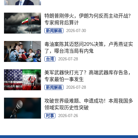
特朗普刚停火，伊朗为何反而主动开战？
专家揭背后算计
新闻解画
2026-07-30
毒油案陈其迈怒问20%决策，卢秀燕证实
了，曝台湾当局有内鬼
台湾
2026-07-28
美军武器快打光了？高端武器库存告急，
专家最怕一事发生
新闻解画
2026-07-28
攻破世界级难题、申遗成功！本周我国多
领域实现历史性突破
时事
2026-07-26