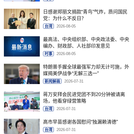
日感谢郑丽文捐款“青鸟”气炸，质问国民
党：为什么不反日？
台湾
2026-08-05
最高法、中央组织部、中央政法委、中央
编办、财政部、人社部印发意见
时事
2026-08-05
特朗普手握全球最强军力却无计可施，外
媒揭美伊战争“无解三选一”
新闻解画
2026-07-31
蒋万安拜会民进党团不到20分钟被请离
场，他看穿绿营策略
台湾
2026-07-31
高市早苗感谢各国慰问“独漏赖清德”
台湾
2026-07-31