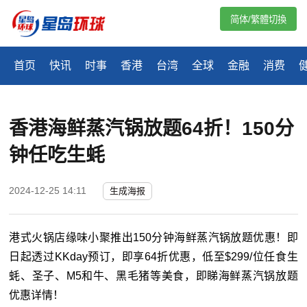
简体/繁體切換
首页
快讯
时事
香港
台湾
全球
金融
消费
香港海鲜蒸汽锅放题64折！150分
钟任吃生蚝
2024-12-25 14:11
生成海报
港式火锅店缘味小聚推出150分钟海鲜蒸汽锅放题优惠！即
日起透过KKday预订，即享64折优惠，低至$299/位任食生
蚝、圣子、M5和牛、黑毛猪等美食，即睇海鲜蒸汽锅放题
优惠详情！