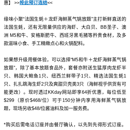
惠】 >
>
按此
预订连结
<<
缘味小聚“法国生蚝＋龙虾海鲜蒸气锅放题”主打新鲜直送的
法国生蚝，还有无限量供应的海虾、大白贝、BB圣子、澳
洲 M5和牛、安格斯肥牛、西班牙黑毛猪等矜贵食材，及多
款滋味小食、手工精緻点心和火锅配料。
如果想升级用餐体验，可以选择“M5和牛＋龙虾海鲜蒸气锅
放题”，除了基本放题食品外，套餐亦附送生猛厚肉龙虾半
只、韩国大鲍鱼1只、纽西兰鲜带子1只、精选法国生蚝1
只、扎扎跳海生虾2只及爽甜贝壳类3只（海鲜视乎供货有可
能更改）。现时透过KKday网站即享64折优惠，每位低至
$299（原价$468/位）可于150分钟内享用海鲜蒸气锅放
题，现场另收$48/位酱油料及加一服务费。
*购买后需电话订座并由餐厅确认，以先到先得形式订座。