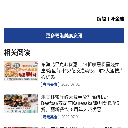
编辑︱叶金雅
更多
粤港美食
资讯
相关阅读
东海鸿星点心优惠！44折叹黑松露烧卖
皇/鲍鱼荷叶饭/花胶灌汤饺，附3大酒楼点
心优惠
粤港美食
2025-07-01
米其林餐厅破天荒半价？高级扒房
Beefbar/寿司店Kanesaka/潮州菜低至5
折，丽新餐饮18周年大派优惠
粤港美食
2025-07-01