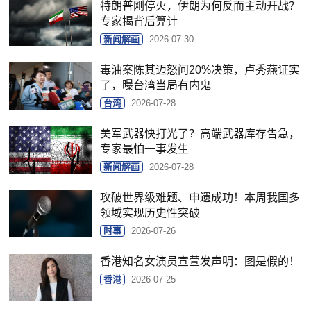
特朗普刚停火，伊朗为何反而主动开战？
专家揭背后算计
新闻解画
2026-07-30
毒油案陈其迈怒问20%决策，卢秀燕证实
了，曝台湾当局有内鬼
台湾
2026-07-28
美军武器快打光了？高端武器库存告急，
专家最怕一事发生
新闻解画
2026-07-28
攻破世界级难题、申遗成功！本周我国多
领域实现历史性突破
时事
2026-07-26
香港知名女演员宣萱发声明：图是假的！
香港
2026-07-25