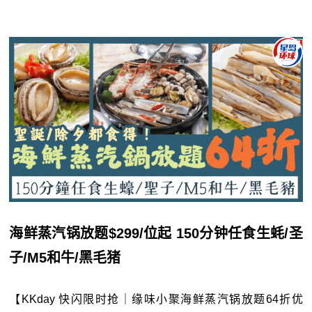
海鲜蒸汽锅放题$299/位起 150分钟任食生蚝/圣
子/M5和牛/黑毛猪
【KKday 快闪限时抢｜缘味小聚海鲜蒸汽锅放题64折优