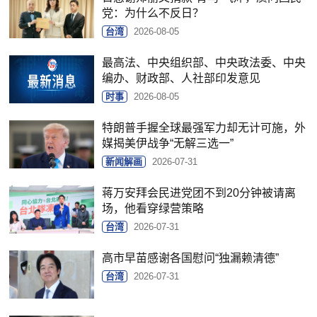
党：为什么不反日？
台湾
2026-08-05
最高法、中央组织部、中央政法委、中央
编办、财政部、人社部印发意见
时事
2026-08-05
特朗普手握全球最强军力却无计可施，外
媒揭美伊战争“无解三选一”
新闻解画
2026-07-31
蒋万安拜会民进党团不到20分钟被请离
场，他看穿绿营策略
台湾
2026-07-31
高市早苗感谢各国慰问“独漏赖清德”
台湾
2026-07-31