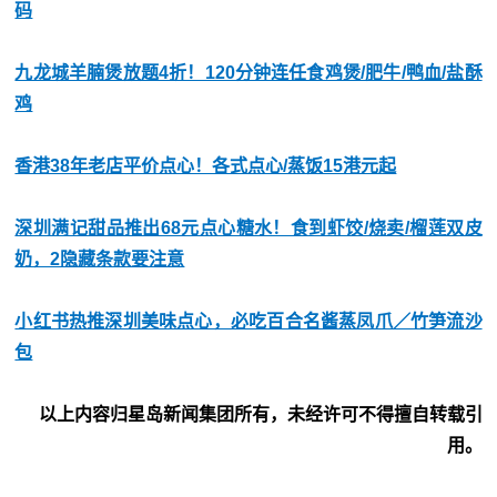
码
九龙城羊腩煲放题4折！120分钟连任食鸡煲/肥牛/鸭血/盐酥
鸡
香港38年老店平价点心！各式点心/蒸饭15港元起
深圳满记甜品推出68元点心糖水！食到虾饺/烧卖/榴莲双皮
奶，2隐藏条款要注意
小红书热推深圳美味点心，必吃百合名酱蒸凤爪／竹笋流沙
包
以上内容归星岛新闻集团所有，未经许可不得擅自转载引
用。