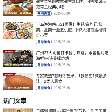
荷兰菜名厨教煮荷兰炸肉丸，4招秘诀示
范荷兰经典小吃
粤港美食
2025-06-29
半岛渔港晚市$1优惠！生蚝/白灼虾/烧
鹅，星期一至五供应，附3大连锁酒楼特
价小菜
粤港美食
2025-06-29
广州27大明星打卡餐厅攻略，跟容祖儿吃
海鲜/佘诗曼撑烧烤
粤港美食
2025-06-28
专家教选7款时令芒果，1款最甜1款最多
汁，2类人忌食
粤港美食
2025-06-28
热门文章
日感谢郑丽文捐款“青鸟”气炸，质问国民