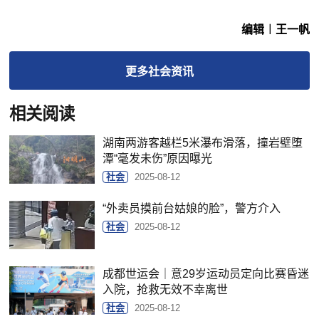
编辑︱王一帆
更多
社会
资讯
相关阅读
湖南两游客越栏5米瀑布滑落，撞岩壁堕
潭“毫发未伤”原因曝光
社会
2025-08-12
“外卖员摸前台姑娘的脸”，警方介入
社会
2025-08-12
成都世运会｜意29岁运动员定向比赛昏迷
入院，抢救无效不幸离世
社会
2025-08-12