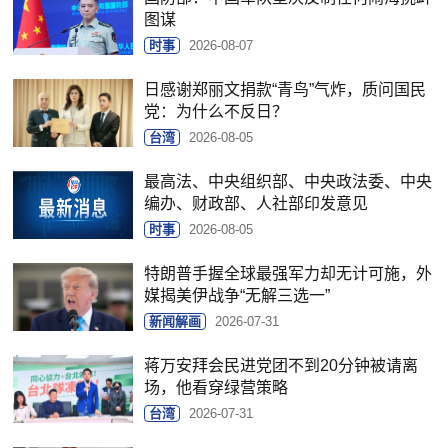
图谋
时事
2026-08-07
日感谢郑丽文捐款“青鸟”气炸，质问国民
党：为什么不反日？
台湾
2026-08-05
最高法、中央组织部、中央政法委、中央
编办、财政部、人社部印发意见
时事
2026-08-05
特朗普手握全球最强军力却无计可施，外
媒揭美伊战争“无解三选一”
新闻解画
2026-07-31
蒋万安拜会民进党团不到20分钟被请离
场，他看穿绿营策略
台湾
2026-07-31