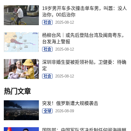
19岁男开车多次撞击单车男，叫嚣：没人
治你，00后治你
社会
2025-08-12
杨柳台风｜或先后登陆台湾及闽南粤东，
台发海上警报
社会
2025-08-12
深圳非婚生婴被拒领补贴，卫健委：待确
定
社会
2025-08-12
热门文章
突发！俄罗斯遭大规模袭击
全球
2026-08-09
国防部：中国军队坚决反制任何闹海挑衅