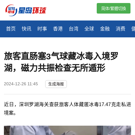
简体/繁體切換
首页
快讯
时事
香港
台湾
全球
金融
消费
旅客直肠塞3气球藏冰毒入境罗
湖，磁力共振检查无所遁形
2024-12-26 11:45
生成海报
近日，深圳罗湖海关查获旅客人体藏匿冰毒17.47克走私进
境案。