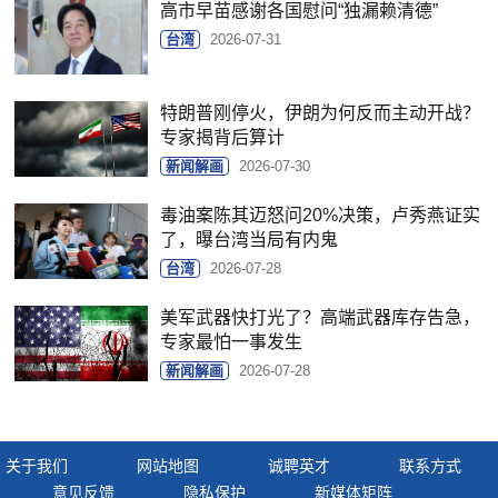
高市早苗感谢各国慰问“独漏赖清德”
台湾
2026-07-31
特朗普刚停火，伊朗为何反而主动开战？
专家揭背后算计
新闻解画
2026-07-30
毒油案陈其迈怒问20%决策，卢秀燕证实
了，曝台湾当局有内鬼
台湾
2026-07-28
美军武器快打光了？高端武器库存告急，
专家最怕一事发生
新闻解画
2026-07-28
关于我们
网站地图
诚聘英才
联系方式
意见反馈
隐私保护
新媒体矩阵