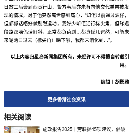
日放工后会到西贡行山，警方事后亦未有向他交代弟弟被发
现的情况，对于他突然离世感到痛心，“知佢以前通过波仔，
但都係话唔好做剧烈运动，我好少听佢话行标尖角，但睇返
段路都唔係话好斜，正常都负荷到…都真係几谔然，可能未
来呢两日过去（标尖角）睇下啦，我都未消化到…”。
以上内容归星岛新闻集团所有，未经许可不得擅自转载引
用。
编辑︱胡影雅
更多
香港社会
资讯
相关阅读
施政报告2025｜劳联提45项建议，倡破