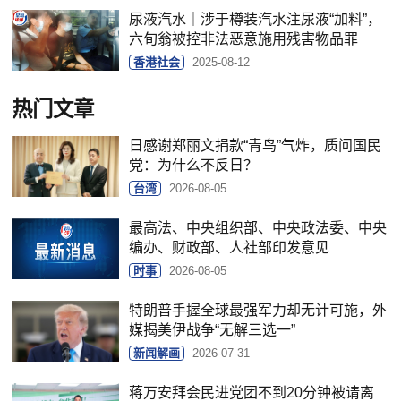
尿液汽水｜涉于樽装汽水注尿液“加料”，
六旬翁被控非法恶意施用残害物品罪
香港社会
2025-08-12
热门文章
日感谢郑丽文捐款“青鸟”气炸，质问国民
党：为什么不反日？
台湾
2026-08-05
最高法、中央组织部、中央政法委、中央
编办、财政部、人社部印发意见
时事
2026-08-05
特朗普手握全球最强军力却无计可施，外
媒揭美伊战争“无解三选一”
新闻解画
2026-07-31
蒋万安拜会民进党团不到20分钟被请离