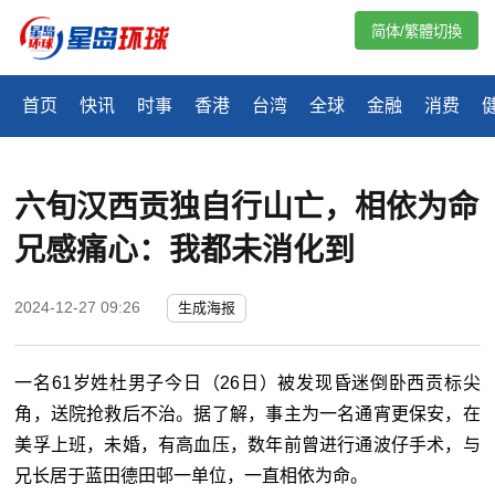
简体/繁體切換
首页
快讯
时事
香港
台湾
全球
金融
消费
六旬汉西贡独自行山亡，相依为命
兄感痛心：我都未消化到
2024-12-27 09:26
生成海报
一名61岁姓杜男子今日（26日）被发现昏迷倒卧西贡标尖
角，送院抢救后不治。据了解，事主为一名通宵更保安，在
美孚上班，未婚，有高血压，数年前曾进行通波仔手术，与
兄长居于蓝田德田邨一单位，一直相依为命。