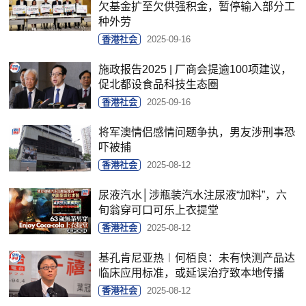
欠基金扩至欠供强积金，暂停输入部分工
种外劳
香港社会
2025-09-16
施政报告2025 | 厂商会提逾100项建议，
促北都设食品科技生态圈
香港社会
2025-09-16
将军澳情侣感情问题争执，男友涉刑事恐
吓被捕
香港社会
2025-08-12
尿液汽水│涉瓶装汽水注尿液“加料”，六
旬翁穿可口可乐上衣提堂
香港社会
2025-08-12
基孔肯尼亚热︱何栢良：未有快测产品达
临床应用标准，或延误治疗致本地传播
香港社会
2025-08-12