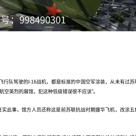
行队驾驶的I-16战机，都是标准的中国空军涂装，从未有过苏
航空英烈的展馆，犯这种低级错误很不应该”。
，证实此事，馆方人员还称这是前苏联抗战时期援华飞机，改涂五