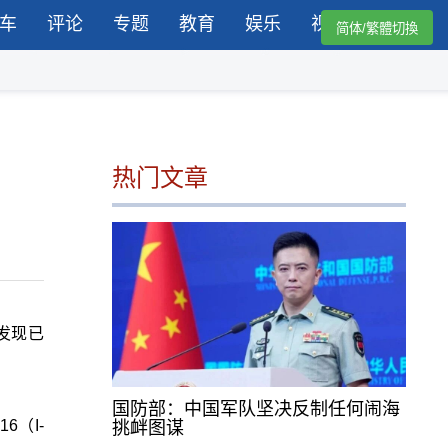
车
评论
专题
教育
娱乐
视频
简体/繁體切換
热门文章
发现已
国防部：中国军队坚决反制任何闹海
（I-
挑衅图谋