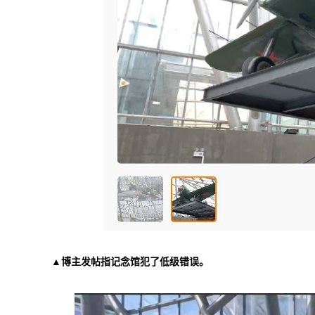
▲博主发帖指记念馆犯了低级错误。