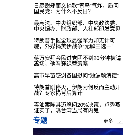
日感谢郑丽文捐款“青鸟”气炸，质问
国民党：为什么不反日？
最高法、中央组织部、中央政法委、
中央编办、财政部、人社部印发意见
特朗普手握全球最强军力却无计可
施，外媒揭美伊战争“无解三选一”
蒋万安拜会民进党团不到20分钟被请
离场，他看穿绿营策略
高市早苗感谢各国慰问“独漏赖清德”
特朗普刚停火，伊朗为何反而主动开
战？专家揭背后算计
毒油案陈其迈怒问20%决策，卢秀燕
证实了，曝台湾当局有内鬼
专题
更多