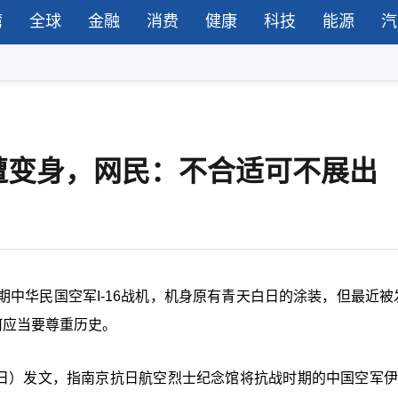
湾
全球
金融
消费
健康
科技
能源
汽
遭变身，网民：不合适可不展出
中华民国空军I-16战机，机身原有青天白日的涂装，但最近被
何应当要尊重历史。
日）发文，指南京抗日航空烈士纪念馆将抗战时期的中国空军伊16