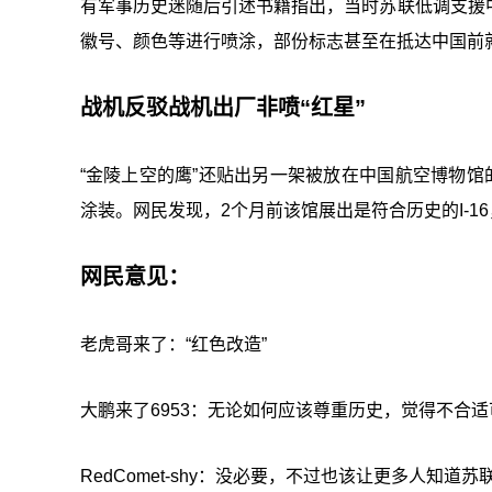
有军事历史迷随后引述书籍指出，当时苏联低调支援
徽号、颜色等进行喷涂，部份标志甚至在抵达中国前
战机反驳战机出厂非喷“红星”
“金陵上空的鹰”还贴出另一架被放在中国航空博物馆
涂装。网民发现，2个月前该馆展出是符合历史的I-16
网民意见：
老虎哥来了：“红色改造”
大鹏来了6953：无论如何应该尊重历史，觉得不合
RedComet-shy：没必要，不过也该让更多人知道