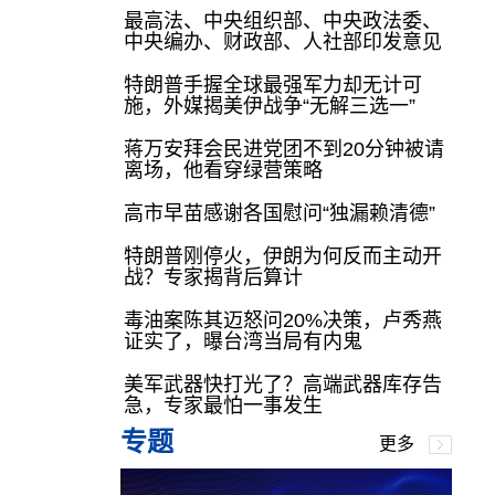
最高法、中央组织部、中央政法委、
中央编办、财政部、人社部印发意见
特朗普手握全球最强军力却无计可
施，外媒揭美伊战争“无解三选一”
蒋万安拜会民进党团不到20分钟被请
离场，他看穿绿营策略
高市早苗感谢各国慰问“独漏赖清德”
特朗普刚停火，伊朗为何反而主动开
战？专家揭背后算计
毒油案陈其迈怒问20%决策，卢秀燕
证实了，曝台湾当局有内鬼
美军武器快打光了？高端武器库存告
急，专家最怕一事发生
专题
更多