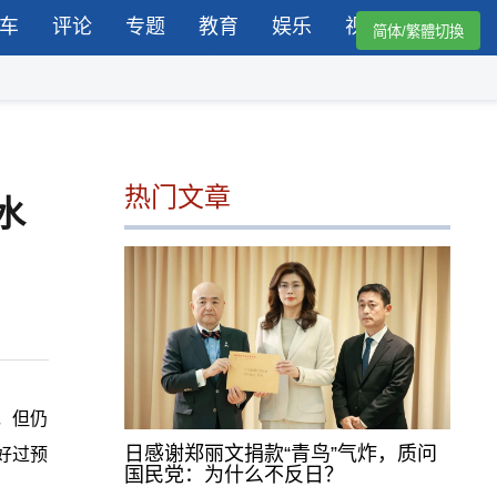
车
评论
专题
教育
娱乐
视频
简体/繁體切換
热门文章
水
势，但仍
日感谢郑丽文捐款“青鸟”气炸，质问
好过预
国民党：为什么不反日？