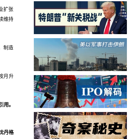
业扩张
持续维持
点，制造
按月升
引用。
沈丹格