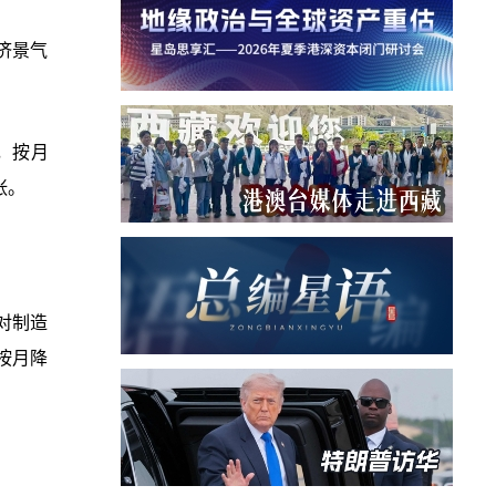
济景气
，按月
张。
，对制造
，按月降