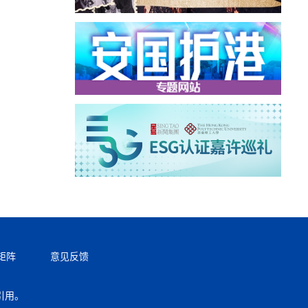
矩阵
意见反馈
引用。
返回顶部