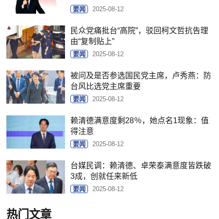
要闻
2025-08-12
民众党痛批台“高院”，驳回柯文哲抗告理
由“复制贴上”
要闻
2025-08-12
被问及是否参选国民党主席，卢秀燕：防
台风比选党主席重要
要闻
2025-08-12
赖清德满意度剩28％，她点名1现象：值
得注意
要闻
2025-08-12
台媒民调：赖清德、卓荣泰满意度皆跌破
3成，创就任来新低
要闻
2025-08-12
热门文章