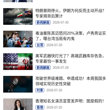
特朗普刚停火，伊朗为何反而主动开战？
专家揭背后算计
新闻解画
2026-07-30
毒油案陈其迈怒问20%决策，卢秀燕证实
了，曝台湾当局有内鬼
台湾
2026-07-28
美军武器快打光了？高端武器库存告急，
专家最怕一事发生
新闻解画
2026-07-28
攻破世界级难题、申遗成功！本周我国多
领域实现历史性突破
时事
2026-07-26
香港知名女演员宣萱发声明：图是假的！
香港
2026-07-25