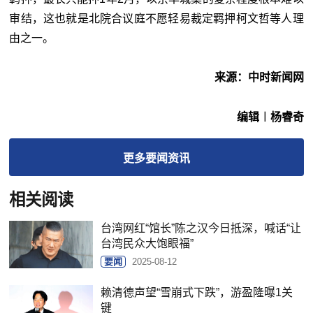
审结，这也就是北院合议庭不愿轻易裁定羁押柯文哲等人理
由之一。
来源：中时新闻网
编辑︱杨睿奇
更多
要闻
资讯
相关阅读
台湾网红“馆长”陈之汉今日抵深，喊话“让
台湾民众大饱眼福”
要闻
2025-08-12
赖清德声望“雪崩式下跌”，游盈隆曝1关
键