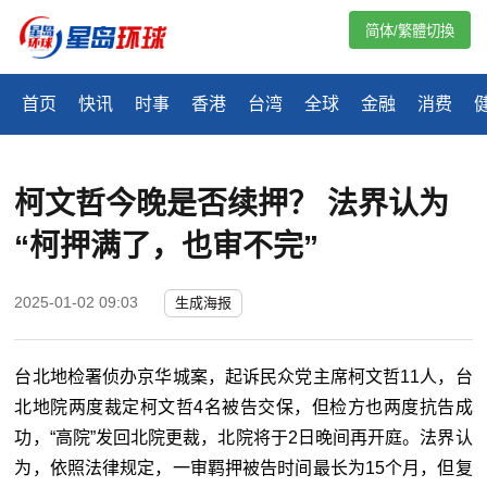
简体/繁體切換
首页
快讯
时事
香港
台湾
全球
金融
消费
柯文哲今晚是否续押？ 法界认为
“柯押满了，也审不完”
2025-01-02 09:03
生成海报
台北地检署侦办京华城案，起诉民众党主席柯文哲11人，台
北地院两度裁定柯文哲4名被告交保，但检方也两度抗告成
功，“高院”发回北院更裁，北院将于2日晚间再开庭。法界认
为，依照法律规定，一审羁押被告时间最长为15个月，但复