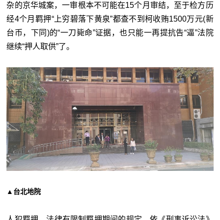
杂的京华城案，一审根本不可能在15个月审结，至于检方历
经4个月羁押“上穷碧落下黄泉”都查不到柯收贿1500万元(新
台币，下同)的“一刀毙命”证据，也只能一再提抗告“逼”法院
继续“押人取供”了。
▲台北地院
人犯羁押，法律有限制羁押期间的规定。依《刑事诉讼法》