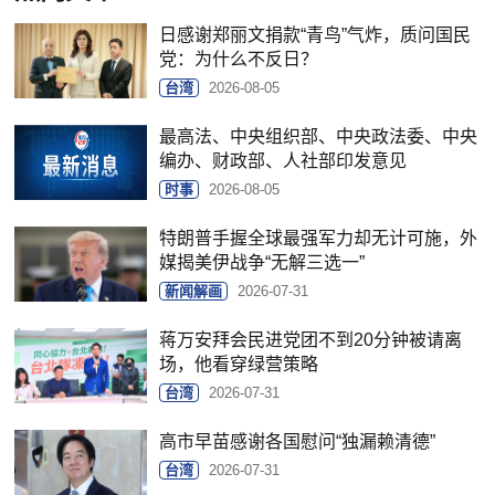
日感谢郑丽文捐款“青鸟”气炸，质问国民
党：为什么不反日？
台湾
2026-08-05
最高法、中央组织部、中央政法委、中央
编办、财政部、人社部印发意见
时事
2026-08-05
特朗普手握全球最强军力却无计可施，外
媒揭美伊战争“无解三选一”
新闻解画
2026-07-31
蒋万安拜会民进党团不到20分钟被请离
场，他看穿绿营策略
台湾
2026-07-31
高市早苗感谢各国慰问“独漏赖清德”
台湾
2026-07-31