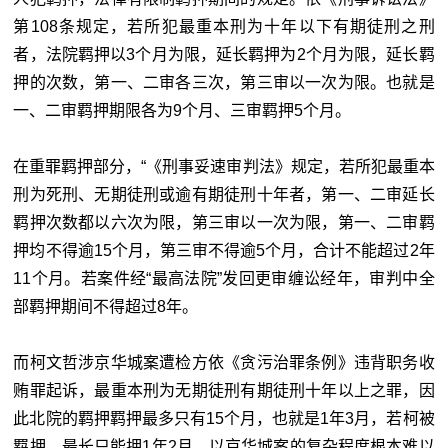
第108条规定，若所犯最重本刑为十年以下有期徒刑之刑
者，法院羁押以3个月为限，延长羁押为2个月为限，延长羁
押的次数，第一、二审各三次，第三审以一次为限。也就是
一、二审羁押期限各为9个月、三审羁押5个月。
在重罪羁押部分，“《刑事妥速审判法》规定，若所犯最重本
刑为死刑、无期徒刑或逾有期徒刑十年者，第一、二审延长
羁押次数都以六次为限，第三审以一次为限，第一、二审羁
押均不得逾15个月，第三审不得逾5个月，合计不能超过2年
11个月。若案件经“最高法院”发回更审缠讼经年，审判中全
部羁押期间不得超过8年。
而柯文哲涉京华城案遭检方依《贪污治罪条例》违背职务收
贿罪起诉，最重本刑为无期徒刑有期徒刑十年以上之罪，因
此北院的羁押羁押最多只有15个月，也就是1年3月，若柯被
羁押，最长只能押1年2月，以京华城案的复杂程度根本难以