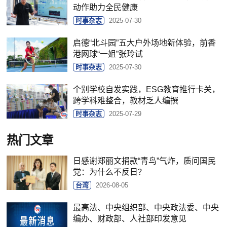
动作助力全民健康
时事杂志
2025-07-30
启德“北斗园”五大户外场地新体验，前香
港网球“一姐”张玲试
时事杂志
2025-07-30
个别学校自发实践，ESG教育推行卡关，
跨学科难整合，教材乏人编撰
时事杂志
2025-07-29
热门文章
日感谢郑丽文捐款“青鸟”气炸，质问国民
党：为什么不反日？
台湾
2026-08-05
最高法、中央组织部、中央政法委、中央
编办、财政部、人社部印发意见