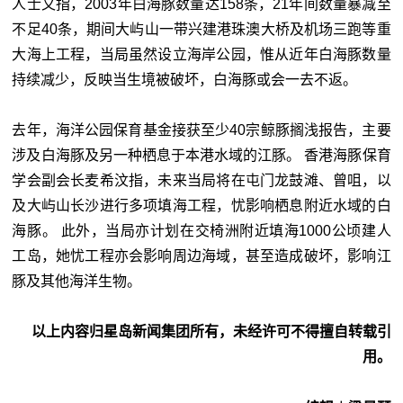
人士又指，2003年白海豚数量达158条，21年间数量暴减至
不足40条，期间大屿山一带兴建港珠澳大桥及机场三跑等重
大海上工程，当局虽然设立海岸公园，惟从近年白海豚数量
持续减少，反映当生境被破坏，白海豚或会一去不返。
去年，海洋公园保育基金接获至少40宗鲸豚搁浅报告，主要
涉及白海豚及另一种栖息于本港水域的江豚。 香港海豚保育
学会副会长麦希汶指，未来当局将在屯门龙鼓滩、曾咀，以
及大屿山长沙进行多项填海工程，忧影响栖息附近水域的白
海豚。 此外，当局亦计划在交椅洲附近填海1000公顷建人
工岛，她忧工程亦会影响周边海域，甚至造成破坏，影响江
豚及其他海洋生物。
以上内容归星岛新闻集团所有，未经许可不得擅自转载引
用。