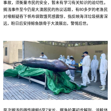
事故，须衡量市民的安全，暂未有学习有关知识的迫切性。
搁浅事件至今仍是大澳居民的热议话题，有80多岁的老渔民
对喙鲸疑吞下帆布袋致饿死感震惊，指反映海洋垃圾祸害深
远，盼日后安排鲸鱼骸骨于大澳展出，警惕后世。
是次搁浅的雄性喙鲸6至7米长，据渔护署初步解剖，该鲸体