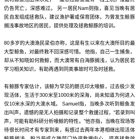
仍告死亡，深感难过。 另一居民Nam则指，喜见当晚有居
民自发组成拯救队，建议渔护署或保育团体，为曾发生鲸豚
搁浅事故地区的居民，提供处理及拯救鲸豚的培训。
80多岁的大澳渔民梁伯亦称，这是有生以来在大澳所目的最
大型鲸鱼，对最终救不回深感可惜。 他指，自己一生捕鱼，
却从不知晓如何救鲸，而大澳常有白海豚搁浅，认为居民若
学习相关知识，有助再遇到同类事故时可及时拯救。
有鲸豚专家估计，该鲸为罕见的朗氏印太喙鲸，过去极少发
现活体，生活于300米至1000米的深海，尚未知道为何进入
仅10米水深的大澳水域。 Samuel指，当晚多次听到鲸鱼发
出叫声，遗憾的是无人拍摄和记录整个救援过程，“若录到叫
声，可能有助科研分析喙鲸的特性。”他亦指，当晚在现场等
待很长时间才有专家到来，有感过去两年本港相继出现活体
鲸豚搁浅，盼当局成立跨部门协调救援中心，提高拯救效