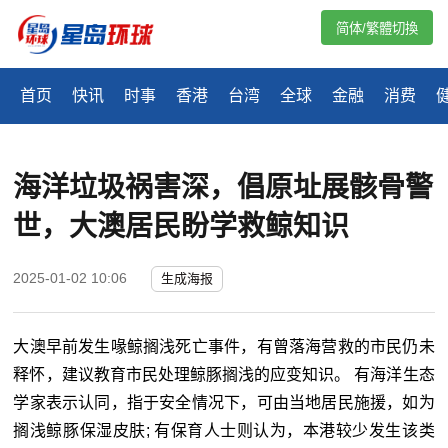
简体/繁體切換
首页
快讯
时事
香港
台湾
全球
金融
消费
海洋垃圾祸害深，倡原址展骸骨警
世，大澳居民盼学救鲸知识
2025-01-02 10:06
生成海报
大澳早前发生喙鲸搁浅死亡事件，有曾落海营救的市民仍未
释怀，建议教育市民处理鲸豚搁浅的应变知识。 有海洋生态
学家表示认同，指于安全情况下，可由当地居民施援，如为
搁浅鲸豚保湿皮肤; 有保育人士则认为，本港较少发生该类