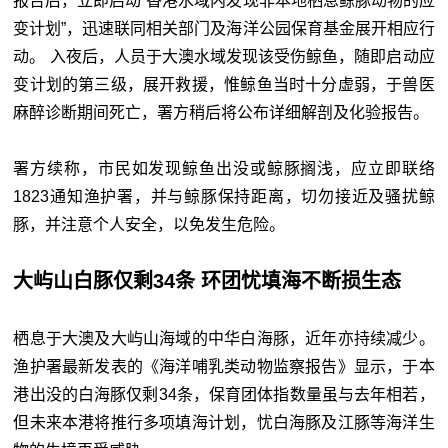
报告后，立即启动“香港水域内发现非本地栖息鲸豚动物的应
变计划”，迅速联同相关部门及海洋公园保育基金展开相应行
动。 入夜后，人员于大澳水域发现该受伤鲸鱼，随即启动应
变计划的第三级，展开救援，惟鲸鱼当时十分虚弱，于兽医
麻醉诊断期间死亡，署方稍后将公布详细解剖及化验报告。
署方续称，市民如发现鲸鱼出没或鲸豚搁浅，应立即联络
1823通知渔护署，并与鲸豚保持距离，切勿接近及骚扰鲸
豚，并注意个人安全，以免发生危险。
大屿山白豚仅剩34条 环团忧填海不断损生态
栖息于大澳及大屿山海域的中华白海豚，近年亦持续减少。
渔护署最新发表的《海洋哺乳类动物监察报告》显示，于本
港出没的白海豚仅剩34条，保育团体指数量虽与去年相若，
但未来本港将推行多项填海计划，忧白海豚及江豚等海洋生