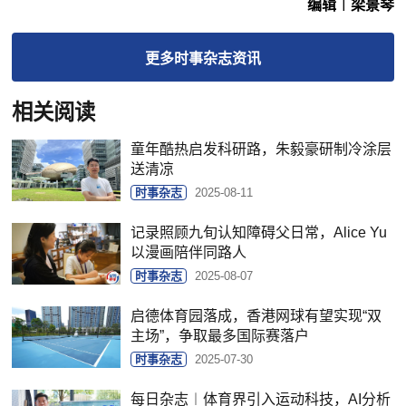
编辑︱梁景琴
更多
时事杂志
资讯
相关阅读
童年酷热启发科研路，朱毅豪研制冷涂层
送清凉
时事杂志
2025-08-11
记录照顾九旬认知障碍父日常，Alice Yu
以漫画陪伴同路人
时事杂志
2025-08-07
启德体育园落成，香港网球有望实现“双
主场”，争取最多国际赛落户
时事杂志
2025-07-30
每日杂志︱体育界引入运动科技，AI分析