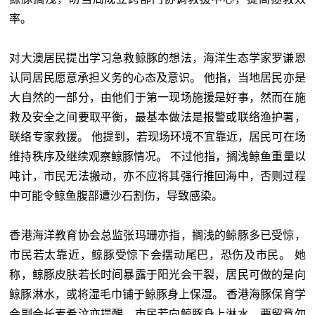
率。
对大澳居民提出学习急救鲸豚的想法，海洋生态学家罗谦恩
认同居民愿意承担义务的心态及意识。 他指，当地居民亦是
大自然的一部分，由他们于第一现场施援是好事，然而在施
救及安全之间要取平衡，最基本做法是报警或联络渔护署，
联络专家救援。 他提到，若现场环境不宜靠近，居民可在场
维持秩序及继续观察鲸豚情况。 不过他指，搁浅鲸鱼重量以
吨计，市民无法搬动，亦不应将其强行推回海中，否则过程
中可能令鲸鱼腹部遭沙石割伤，导致感染。
香港海洋教育协会总监张玛珊亦指，搁浅的鲸豚多已受惊，
市民若太靠近，鲸豚受惊下会摆动尾巴，恐伤及市民。 她
称，鲸豚皮肤若长时间暴露于阳光会干裂，居民可做的是向
鲸豚淋水，或将湿毛巾铺于鲸豚身上保湿。 香港海豚保育学
会副会长麦希汶亦提醒，市民若向鲸豚身上淋水，要留意勿