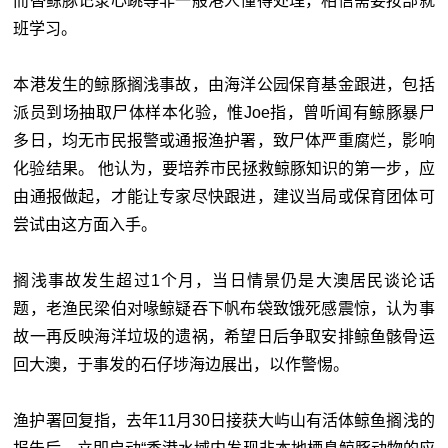
而替鲸豚记录心跳等非一般港人懂得处理，相信需要按部就
班学习。
本港发生的鲸豚搁浅事故，由海洋公园保育基金跟进，包括
派员到场抽取尸体样本化验，惟Joe指，曾听闻有鲸豚暴尸
多日，均无市民报警或通报渔护署，致尸体严重腐烂，影响
化验结果。 他认为，要培养市民拯救鲸豚知识的第一步，应
由通报做起，才能让专家尽快跟进，建议当局或保育团体可
尝试由这方面入手。
搁浅事故发生超过1个月，当日情景仍是大澳居民谈论话
题，老渔民梁伯对喙鲸疑吞下帆布袋致饿死感震惊，认为事
故一再反映海洋垃圾的遗祸，希望日后争取安排鲸鱼骸骨运
回大澳，于事发的石仔埗海边展出，以作警惕。
渔护署回复指，去年11月30日接获大屿山有活体鲸鱼搁浅的