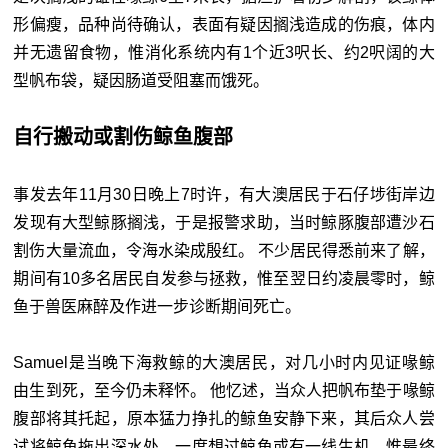
形偏瘦，品种尚待确认，表面有疑因搁浅造成的伤痕，体内
并无遗留食物，惟消化系统内有1个近3呎长、约2呎阔的大
型帆布袋，疑因肠道受阻塞而饿死。
自行搬动或割伤鲸鱼腹部
事发去年11月30日晚上7时许，有大澳居民于石仔埗街岸边
发现有大型鲸豚搁浅，于是报警求助，当时鲸豚腹部遭沙石
割伤大量流血，令海水染成殷红。 不少居民得悉前来了解，
期间有10多名居民自发参与拯救，惟至翌日约凌晨零时，鲸
鱼于兽医麻醉及作进一步诊断期间死亡。
Samuel是当晚下海救鲸的大澳居民，对几小时内见证喙鲸
由生到死，至今仍未释怀。 他忆述，当众人把帆布垫于喙鲸
腹部将其托起，原本猛力挣扎的鲸鱼安静下来，其后众人尝
试将鲸鱼拖出深水处，一度想过鲸鱼或有一线生机，惟最终