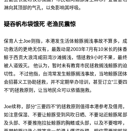
淋向其顶部的气孔，以免影响其呼吸。
疑吞帆布袋饿死 老渔民震惊
保育人士Joe则指，本港发生活体鲸豚搁浅事故不算多，成
功救活的更绝无仅有，最轰动是2003年7月有10米长的抹香
鲸于西贡大浪湾咸田湾沙滩搁浅，惜拯救9小时不果，最终
被人道毁灭。 他认为，暂时未有教育市民拯救搁浅鲸豚的迫
切性。 不过他指，台湾常发生鲸豚搁浅事故，当地鲸豚团体
会招募义工协助拯救，并不定期举办培训，甚至订立“三要四
不”的拯救原则，让当地民众可以依循施救。
Joe续称，部分“三要四不”的拯救原则值得本港参考及借用，
如注意保湿、不要让鲸豚受到风吹日晒、不要站近鲸豚尾部
及头部、不要推拖拉扯鲸豚的胸鳍或头部，以及不要喧哗，