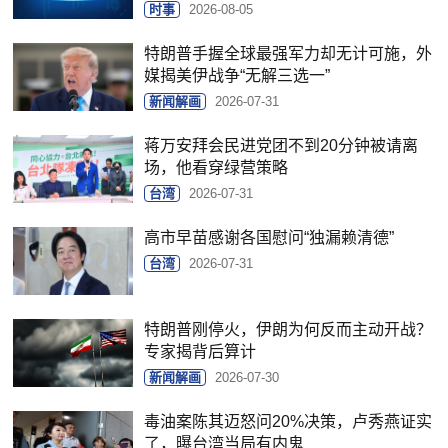
时事
2026-08-05
特朗普手握全球最强军力却无计可施，外
媒揭美伊战争“无解三选一”
新闻解画
2026-07-31
蒋万安拜会民进党团不到20分钟被请离
场，他看穿绿营策略
台湾
2026-07-31
高市早苗感谢各国慰问“独漏赖清德”
台湾
2026-07-31
特朗普刚停火，伊朗为何反而主动开战？
专家揭背后算计
新闻解画
2026-07-30
毒油案陈其迈怒问20%决策，卢秀燕证实
了，曝台湾当局有内鬼