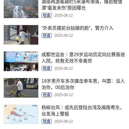
湖南两游客越栏5米瀑布滑落，撞岩壁堕
潭“毫发未伤”原因曝光
社会
2025-08-12
“外卖员摸前台姑娘的脸”，警方介入
社会
2025-08-12
成都世运会｜意29岁运动员定向比赛昏迷
入院，抢救无效不幸离世
社会
2025-08-12
19岁男开车多次撞击单车男，叫嚣：没人
治你，00后治你
社会
2025-08-12
杨柳台风｜或先后登陆台湾及闽南粤东，
台发海上警报
社会
2025-08-12