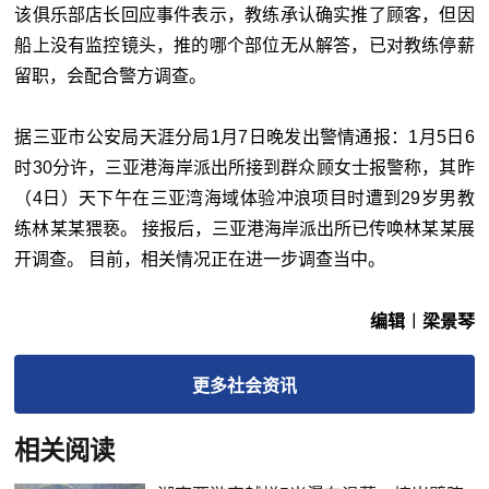
该俱乐部店长回应事件表示，教练承认确实推了顾客，但因
船上没有监控镜头，推的哪个部位无从解答，已对教练停薪
留职，会配合警方调查。
据三亚市公安局天涯分局1月7日晚发出警情通报：1月5日6
时30分许，三亚港海岸派出所接到群众顾女士报警称，其昨
（4日）天下午在三亚湾海域体验冲浪项目时遭到29岁男教
练林某某猥亵。 接报后，三亚港海岸派出所已传唤林某某展
开调查。 目前，相关情况正在进一步调查当中。
编辑︱梁景琴
更多
社会
资讯
相关阅读