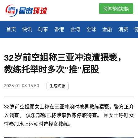
简体/繁體切換
首页
快讯
时事
香港
台湾
全球
金融
消费
32岁前空姐称三亚冲浪遭猥亵，
教练托举时多次“推”屁股
2025-01-08 15:50
生成海报
32岁前空姐顾女士称在三亚冲浪时被男教练猥亵，警方正介
入调查。 俱乐部称已将涉事教练停职待查。 顾女士呼吁女
性参加水上运动时选择女教练。