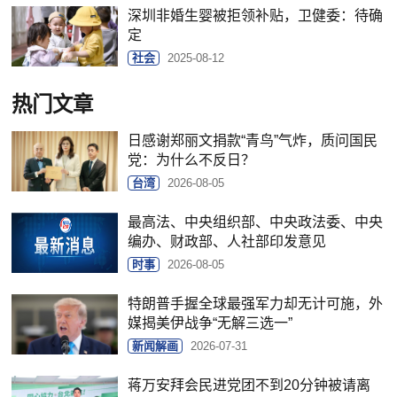
深圳非婚生婴被拒领补贴，卫健委：待确
定
社会
2025-08-12
热门文章
日感谢郑丽文捐款“青鸟”气炸，质问国民
党：为什么不反日？
台湾
2026-08-05
最高法、中央组织部、中央政法委、中央
编办、财政部、人社部印发意见
时事
2026-08-05
特朗普手握全球最强军力却无计可施，外
媒揭美伊战争“无解三选一”
新闻解画
2026-07-31
蒋万安拜会民进党团不到20分钟被请离