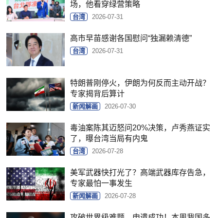
场，他看穿绿营策略
台湾
2026-07-31
高市早苗感谢各国慰问“独漏赖清德”
台湾
2026-07-31
特朗普刚停火，伊朗为何反而主动开战？
专家揭背后算计
新闻解画
2026-07-30
毒油案陈其迈怒问20%决策，卢秀燕证实
了，曝台湾当局有内鬼
台湾
2026-07-28
美军武器快打光了？高端武器库存告急，
专家最怕一事发生
新闻解画
2026-07-28
攻破世界级难题、申遗成功！本周我国多