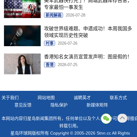
美军武器快打光了？高端武器库存告急，
专家最怕一事发生
新闻解画
2026-07-28
攻破世界级难题、申遗成功！本周我国多
领域实现历史性突破
时事
2026-07-26
香港知名女演员宣萱发声明：图是假的！
香港
2026-07-25
关于我们
网站地图
诚聘英才
联系方式
意见反馈
隐私保护
新媒体矩阵
本网站内容归星岛新闻集团所有，任何单位以及个人未经许可，不得擅
返回
转载引用。
顶部
星岛环球网版权所有 Copyright © 2005-2026 Stnn.cc All Rights