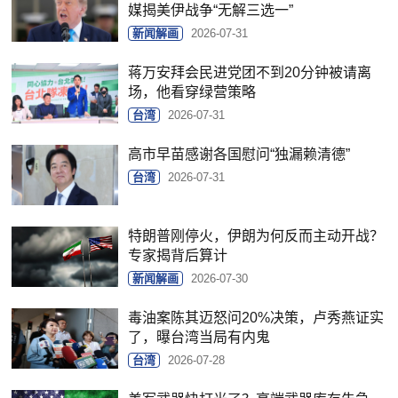
媒揭美伊战争“无解三选一”
新闻解画
2026-07-31
蒋万安拜会民进党团不到20分钟被请离
场，他看穿绿营策略
台湾
2026-07-31
高市早苗感谢各国慰问“独漏赖清德”
台湾
2026-07-31
特朗普刚停火，伊朗为何反而主动开战？
专家揭背后算计
新闻解画
2026-07-30
毒油案陈其迈怒问20%决策，卢秀燕证实
了，曝台湾当局有内鬼
台湾
2026-07-28