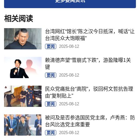
更多
要闻
资讯
相关阅读
台湾网红“馆长”陈之汉今日抵深，喊话“让
台湾民众大饱眼福”
要闻
2025-08-12
赖清德声望“雪崩式下跌”，游盈隆曝1关
键
要闻
2025-08-12
民众党痛批台“高院”，驳回柯文哲抗告理
由“复制贴上”
要闻
2025-08-12
被问及是否参选国民党主席，卢秀燕：防
台风比选党主席重要
要闻
2025-08-12