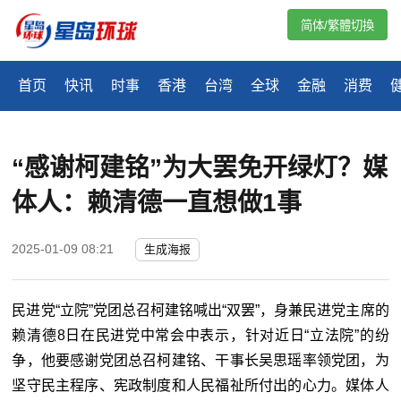
简体/繁體切換
首页
快讯
时事
香港
台湾
全球
金融
消费
“感谢柯建铭”为大罢免开绿灯？媒
体人：赖清德一直想做1事
2025-01-09 08:21
生成海报
民进党“立院”党团总召柯建铭喊出“双罢”，身兼民进党主席的
赖清德8日在民进党中常会中表示，针对近日“立法院”的纷
争，他要感谢党团总召柯建铭、干事长吴思瑶率领党团，为
坚守民主程序、宪政制度和人民福祉所付出的心力。媒体人