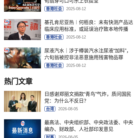
旬翁穿可口可乐上衣提堂
香港社会
2025-08-12
基孔肯尼亚热︱何栢良：未有快测产品达
临床应用标准，或延误治疗致本地传播
香港社会
2025-08-12
尿液汽水｜涉于樽装汽水注尿液“加料”，
六旬翁被控非法恶意施用残害物品罪
香港社会
2025-08-12
热门文章
日感谢郑丽文捐款“青鸟”气炸，质问国民
党：为什么不反日？
台湾
2026-08-05
最高法、中央组织部、中央政法委、中央
编办、财政部、人社部印发意见
时事
2026-08-05