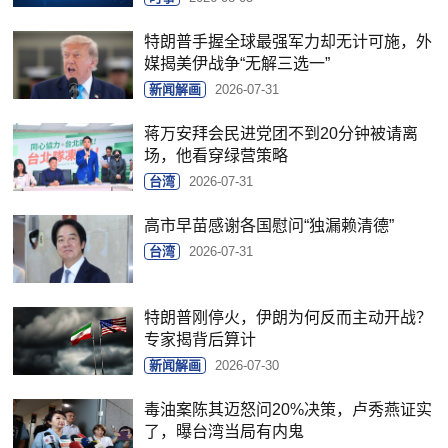
特朗普手握全球最强军力却无计可施，外
媒揭美伊战争“无解三选一”
新闻解画
2026-07-31
蒋万安拜会民进党团不到20分钟被请离
场，他看穿绿营策略
台湾
2026-07-31
高市早苗感谢各国慰问“独漏赖清德”
台湾
2026-07-31
特朗普刚停火，伊朗为何反而主动开战？
专家揭背后算计
新闻解画
2026-07-30
毒油案陈其迈怒问20%决策，卢秀燕证实
了，曝台湾当局有内鬼