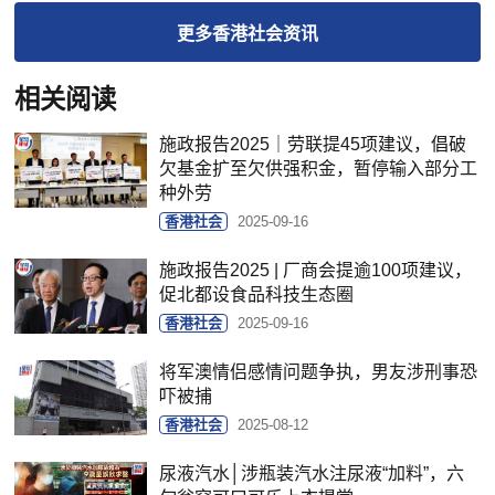
更多
香港社会
资讯
相关阅读
施政报告2025｜劳联提45项建议，倡破
欠基金扩至欠供强积金，暂停输入部分工
种外劳
香港社会
2025-09-16
施政报告2025 | 厂商会提逾100项建议，
促北都设食品科技生态圈
香港社会
2025-09-16
将军澳情侣感情问题争执，男友涉刑事恐
吓被捕
香港社会
2025-08-12
尿液汽水│涉瓶装汽水注尿液“加料”，六