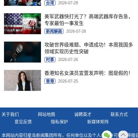
台湾
2026-07-28
美军武器快打光了？高端武器库存告急，
专家最怕一事发生
新闻解画
2026-07-28
攻破世界级难题、申遗成功！本周我国多
领域实现历史性突破
时事
2026-07-26
香港知名女演员宣萱发声明：图是假的！
香港
2026-07-25
关于我们
网站地图
诚聘英才
联系方式
意见反馈
隐私保护
新媒体矩阵
本网站内容归星岛新闻集团所有，任何单位以及个人未经许可，不得擅